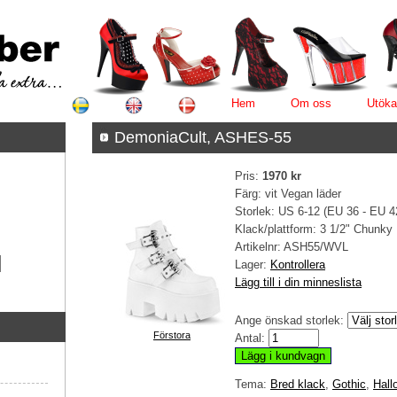
Hem
Om oss
Utöka
DemoniaCult, ASHES-55
Pris:
1970 kr
Färg: vit Vegan läder
Storlek: US 6-12 (EU 36 - EU 4
Klack/plattform: 3 1/2" Chunky
Artikelnr:
ASH55/WVL
Lager:
Kontrollera
Lägg till i din minneslista
Ange önskad storlek:
Förstora
Antal:
Tema:
Bred klack
,
Gothic
,
Hall