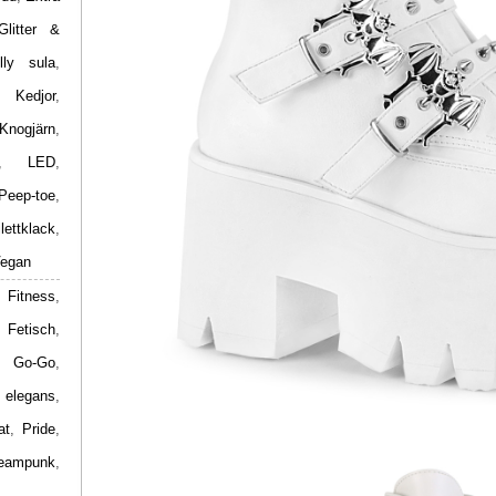
Glitter &
lly sula
,
,
Kedjor
,
Knogjärn
,
,
LED
,
Peep-toe
,
ilettklack
,
egan
 Fitness
,
,
Fetisch
,
,
Go-Go
,
 elegans
,
at
,
Pride
,
eampunk
,