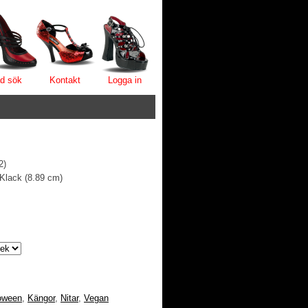
d sök
Kontakt
Logga in
2)
 Klack (8.89 cm)
oween
,
Kängor
,
Nitar
,
Vegan