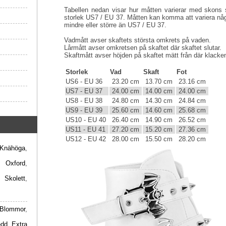
Tabellen nedan visar hur måtten varierar med skons s
storlek US7 / EU 37. Måtten kan komma att variera någ
mindre eller större än US7 / EU 37.
Vadmått avser skaftets största omkrets på vaden.
Lårmått avser omkretsen på skaftet där skaftet slutar.
Skaftmått avser höjden på skaftet mätt från där klacken 
Storlek
Vad
Skaft
Fot
US6 - EU 36
23.20 cm
13.70 cm
23.16 cm
US7 - EU 37
24.00 cm
14.00 cm
24.00 cm
US8 - EU 38
24.80 cm
14.30 cm
24.84 cm
US9 - EU 39
25.60 cm
14.60 cm
25.68 cm
US10 - EU 40
26.40 cm
14.90 cm
26.52 cm
US11 - EU 41
27.20 cm
15.20 cm
27.36 cm
US12 - EU 42
28.00 cm
15.50 cm
28.20 cm
Knähöga
,
,
Oxford
,
,
Skolett
,
Blommor
,
edd
,
Extra