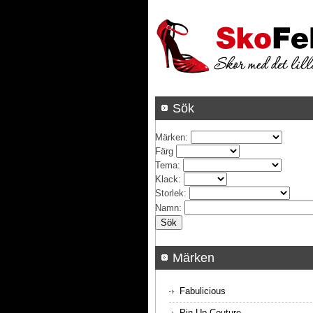
Sök
Märken
:
Färg
Tema
:
Klack
:
Storlek
:
Namn
:
Märken
Fabulicious
Pin Up Couture