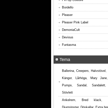
Bordello
Pleaser
Pleaser Pink Label
DemoniaCult
Devious
Funtasma
Tema
Ballerina
,
Creepers
,
Halvstövel
,
Kängor
,
Lårhöga
,
Mary Jane
Pumps
,
Sandal
,
Sandalett
Stövlett
Ankelrem
,
Bred klack
,
Djurmönster
,
Döskallar
,
Extra br