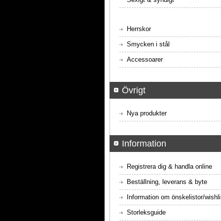
Herrskor
Smycken i stål
Accessoarer
Övrigt
Nya produkter
Information
Registrera dig & handla online
Beställning, leverans & byte
Information om önskelistor/wishli
Storleksguide