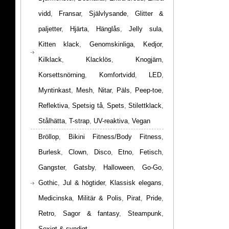
vidd
,
Fransar
,
Självlysande
,
Glitter &
paljetter
,
Hjärta
,
Hänglås
,
Jelly sula
,
Kitten klack
,
Genomskinliga
,
Kedjor
,
Kilklack
,
Klacklös
,
Knogjärn
,
Korsettsnörning
,
Komfortvidd
,
LED
,
Myntinkast
,
Mesh
,
Nitar
,
Päls
,
Peep-toe
,
Reflektiva
,
Spetsig tå
,
Spets
,
Stilettklack
,
Stålhätta
,
T-strap
,
UV-reaktiva
,
Vegan
Bröllop
,
Bikini Fitness/Body Fitness
,
Burlesk
,
Clown
,
Disco
,
Etno
,
Fetisch
,
Gangster
,
Gatsby
,
Halloween
,
Go-Go
,
Gothic
,
Jul & högtider
,
Klassisk elegans
,
Medicinska
,
Militär & Polis
,
Pirat
,
Pride
,
Retro
,
Sagor & fantasy
,
Steampunk
,
Sexigt & syndigt