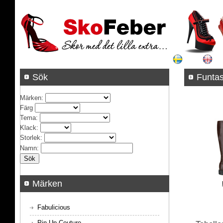
Sök
Funta
Märken
:
Färg
Tema
:
Klack
:
Storlek
:
Namn
:
Märken
Fabulicious
Pin Up Couture