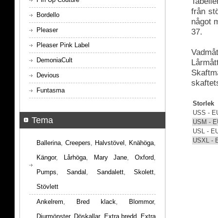
Tabelle
från s
Bordello
något m
Pleaser
37.
Pleaser Pink Label
Vadmått
DemoniaCult
Lårmått
Skaftmå
Devious
skaftet
Funtasma
Storlek
USS - E
Tema
USM - E
USL - E
USXL - 
Ballerina
,
Creepers
,
Halvstövel
,
Knähöga
,
Kängor
,
Lårhöga
,
Mary Jane
,
Oxford
,
Pumps
,
Sandal
,
Sandalett
,
Skolett
,
Stövlett
Ankelrem
,
Bred klack
,
Blommor
,
Djurmönster
,
Döskallar
,
Extra bredd
,
Extra