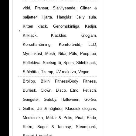
vidd
,
Fransar
,
Självlysande
,
Glitter &
paljetter
,
Hjärta
,
Hänglås
,
Jelly sula
,
Kitten klack
,
Genomskinliga
,
Kedjor
,
Kilklack
,
Klacklös
,
Knogjärn
,
Korsettsnörning
,
Komfortvidd
,
LED
,
Myntinkast
,
Mesh
,
Nitar
,
Päls
,
Peep-toe
,
Reflektiva
,
Spetsig tå
,
Spets
,
Stilettklack
,
Stålhätta
,
T-strap
,
UV-reaktiva
,
Vegan
Bröllop
,
Bikini Fitness/Body Fitness
,
Burlesk
,
Clown
,
Disco
,
Etno
,
Fetisch
,
Gangster
,
Gatsby
,
Halloween
,
Go-Go
,
Gothic
,
Jul & högtider
,
Klassisk elegans
,
Medicinska
,
Militär & Polis
,
Pirat
,
Pride
,
Retro
,
Sagor & fantasy
,
Steampunk
,
Sexigt & syndigt