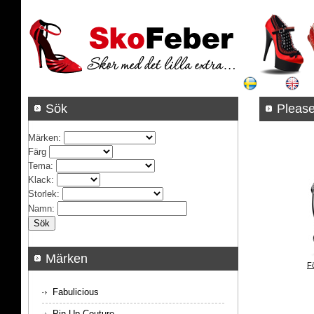
Sök
Pleas
Märken
:
Färg
Tema
:
Klack
:
Storlek
:
Namn
:
Märken
F
Fabulicious
Pin Up Couture