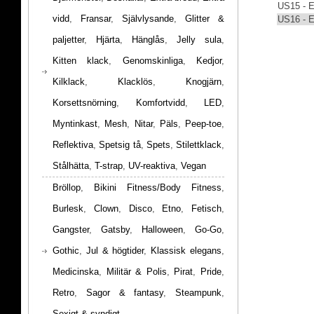
US15 - 
vidd
,
Fransar
,
Självlysande
,
Glitter &
US16 - 
paljetter
,
Hjärta
,
Hänglås
,
Jelly sula
,
Kitten klack
,
Genomskinliga
,
Kedjor
,
Kilklack
,
Klacklös
,
Knogjärn
,
Korsettsnörning
,
Komfortvidd
,
LED
,
Myntinkast
,
Mesh
,
Nitar
,
Päls
,
Peep-toe
,
Reflektiva
,
Spetsig tå
,
Spets
,
Stilettklack
,
Stålhätta
,
T-strap
,
UV-reaktiva
,
Vegan
Bröllop
,
Bikini Fitness/Body Fitness
,
Burlesk
,
Clown
,
Disco
,
Etno
,
Fetisch
,
Gangster
,
Gatsby
,
Halloween
,
Go-Go
,
Gothic
,
Jul & högtider
,
Klassisk elegans
,
Medicinska
,
Militär & Polis
,
Pirat
,
Pride
,
Retro
,
Sagor & fantasy
,
Steampunk
,
Sexigt & syndigt