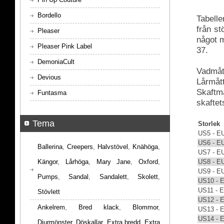
Bordello
Tabelle
från s
Pleaser
något m
Pleaser Pink Label
37.
DemoniaCult
Vadmått
Devious
Lårmått
Skaftmå
Funtasma
skaftet
Tema
Storlek
US5 - E
US6 - E
Ballerina
,
Creepers
,
Halvstövel
,
Knähöga
,
US7 - E
US8 - E
Kängor
,
Lårhöga
,
Mary Jane
,
Oxford
,
US9 - E
Pumps
,
Sandal
,
Sandalett
,
Skolett
,
US10 - 
US11 - 
Stövlett
US12 - 
Ankelrem
,
Bred klack
,
Blommor
,
US13 - 
US14 - 
Djurmönster
,
Döskallar
,
Extra bredd
,
Extra