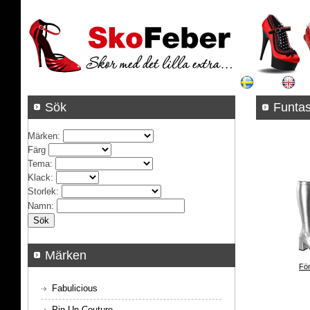
Sök
Funta
Märken
:
Färg
Tema
:
Klack
:
Storlek
:
Namn
:
Märken
För
Fabulicious
Pin Up Couture