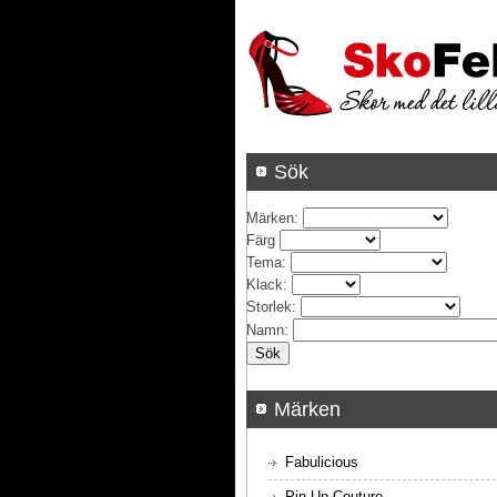
Sök
Märken
:
Färg
Tema
:
Klack
:
Storlek
:
Namn
:
Märken
Fabulicious
Pin Up Couture