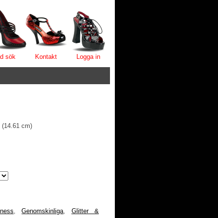
d sök
Kontakt
Logga in
F (14.61 cm)
tness
,
Genomskinliga
,
Glitter &