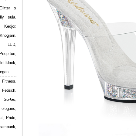
Glitter &
lly sula
,
,
Kedjor
,
Knogjärn
,
,
LED
,
Peep-toe
,
ilettklack
,
egan
 Fitness
,
,
Fetisch
,
,
Go-Go
,
 elegans
,
at
,
Pride
,
eampunk
,