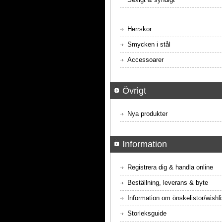
Herrskor
Smycken i stål
Accessoarer
Övrigt
Nya produkter
Information
Registrera dig & handla online
Beställning, leverans & byte
Information om önskelistor/wishli
Storleksguide