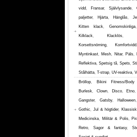
vidd
,
Fransar
,
Självlysande
,
paljetter
,
Hjärta
,
Hänglås
,
Je
Kitten klack
,
Genomskinliga
Kilklack
,
Klacklös
,
Korsettsnörning
,
Komfortvidd
Myntinkast
,
Mesh
,
Nitar
,
Päls
,
Reflektiva
,
Spetsig tå
,
Spets
,
St
Stålhätta
,
T-strap
,
UV-reaktiva
,
V
Bröllop
,
Bikini Fitness/Body
Burlesk
,
Clown
,
Disco
,
Etno
Gangster
,
Gatsby
,
Halloween
Gothic
,
Jul & högtider
,
Klassisk
Medicinska
,
Militär & Polis
,
Pir
Retro
,
Sagor & fantasy
,
St
Sexigt & syndigt