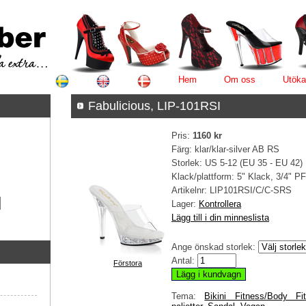
Hem
Om oss
Utöka
Fabulicious, LIP-101RSI
Pris:
1160 kr
Färg: klar/klar-silver AB RS
Storlek: US 5-12 (EU 35 - EU 42)
Klack/plattform: 5" Klack, 3/4" P
Artikelnr:
LIP101RSI/C/C-SRS
Lager:
Kontrollera
Lägg till i din minneslista
Ange önskad storlek:
Antal:
Förstora
Tema:
Bikini Fitness/Body Fi