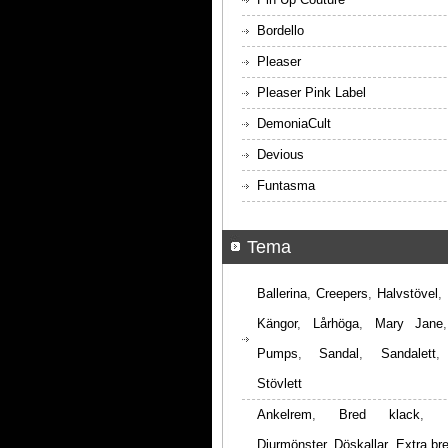
Bordello
Pleaser
Pleaser Pink Label
DemoniaCult
Devious
Funtasma
Tema
Ballerina
,
Creepers
,
Halvstövel
,
Kängor
,
Lårhöga
,
Mary Jane
Pumps
,
Sandal
,
Sandalett
Stövlett
Ankelrem
,
Bred klack
,
Djurmönster
,
Döskallar
,
Extra br