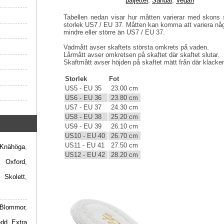
paljetter
,
Sandal
,
Vegan
Tabellen nedan visar hur måtten varierar med skons s
storlek US7 / EU 37. Måtten kan komma att variera någ
mindre eller större än US7 / EU 37.
Vadmått avser skaftets största omkrets på vaden.
Lårmått avser omkretsen på skaftet där skaftet slutar.
Skaftmått avser höjden på skaftet mätt från där klacken 
Storlek
Fot
US5 - EU 35
23.00 cm
US6 - EU 36
23.80 cm
US7 - EU 37
24.30 cm
US8 - EU 38
25.20 cm
US9 - EU 39
26.10 cm
US10 - EU 40
26.70 cm
US11 - EU 41
27.50 cm
Knähöga
,
US12 - EU 42
28.20 cm
,
Oxford
,
,
Skolett
,
Blommor
,
edd
,
Extra