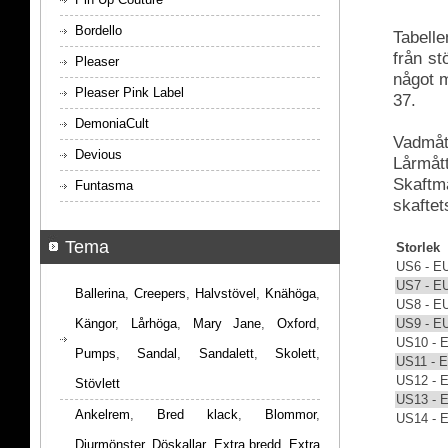
Bordello
Tabelle
från s
Pleaser
något m
Pleaser Pink Label
37.
DemoniaCult
Vadmått
Devious
Lårmått
Skaftmå
Funtasma
skaftet
Tema
Storlek
US6 - E
US7 - E
Ballerina
,
Creepers
,
Halvstövel
,
Knähöga
,
US8 - E
US9 - E
Kängor
,
Lårhöga
,
Mary Jane
,
Oxford
,
US10 - 
Pumps
,
Sandal
,
Sandalett
,
Skolett
,
US11 - 
US12 - 
Stövlett
US13 - 
Ankelrem
,
Bred klack
,
Blommor
,
US14 - 
Djurmönster
,
Döskallar
,
Extra bredd
,
Extra