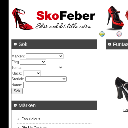
Sök
Funta
Märken
:
Färg
Tema
:
Klack
:
Storlek
:
Namn
:
Märken
För
Fabulicious
Pin Up Couture