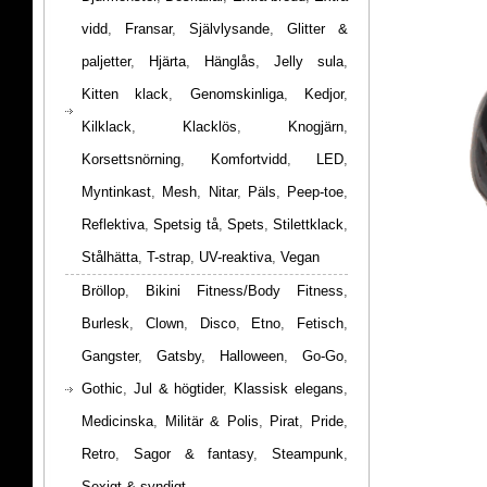
vidd
,
Fransar
,
Självlysande
,
Glitter &
paljetter
,
Hjärta
,
Hänglås
,
Jelly sula
,
Kitten klack
,
Genomskinliga
,
Kedjor
,
Kilklack
,
Klacklös
,
Knogjärn
,
Korsettsnörning
,
Komfortvidd
,
LED
,
Myntinkast
,
Mesh
,
Nitar
,
Päls
,
Peep-toe
,
Reflektiva
,
Spetsig tå
,
Spets
,
Stilettklack
,
Stålhätta
,
T-strap
,
UV-reaktiva
,
Vegan
Bröllop
,
Bikini Fitness/Body Fitness
,
Burlesk
,
Clown
,
Disco
,
Etno
,
Fetisch
,
Gangster
,
Gatsby
,
Halloween
,
Go-Go
,
Gothic
,
Jul & högtider
,
Klassisk elegans
,
Medicinska
,
Militär & Polis
,
Pirat
,
Pride
,
Retro
,
Sagor & fantasy
,
Steampunk
,
Sexigt & syndigt