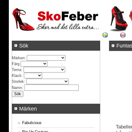
Sök
Funta
Märken
:
Färg
Tema
:
Klack
:
Storlek
:
Namn
:
Märken
Fabulicious
Tabelle
Pin Up Couture