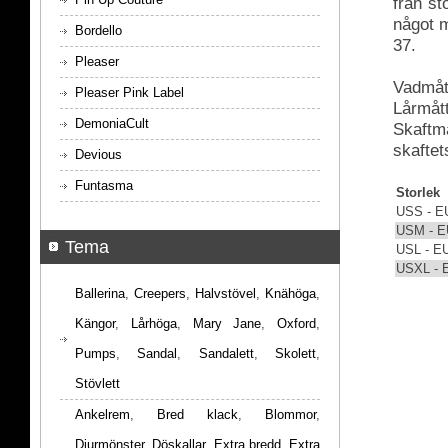
från s
något m
Bordello
37.
Pleaser
Vadmått
Pleaser Pink Label
Lårmått
DemoniaCult
Skaftmå
skaftet
Devious
Funtasma
Storlek
USS - E
USM - E
Tema
USL - E
USXL - 
Ballerina
,
Creepers
,
Halvstövel
,
Knähöga
,
Kängor
,
Lårhöga
,
Mary Jane
,
Oxford
,
Pumps
,
Sandal
,
Sandalett
,
Skolett
,
Stövlett
Ankelrem
,
Bred klack
,
Blommor
,
Djurmönster
,
Döskallar
,
Extra bredd
,
Extra