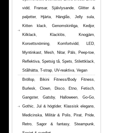
vidd
,
Fransar
,
Självlysande
,
Glitter &
paljetter
,
Hjärta
,
Hänglås
,
Jelly sula
,
Kitten klack
,
Genomskinliga
,
Kedjor
,
Kilklack
,
Klacklös
,
Knogjärn
,
Korsettsnörning
,
Komfortvidd
,
LED
,
Myntinkast
,
Mesh
,
Nitar
,
Päls
,
Peep-toe
,
Reflektiva
,
Spetsig tå
,
Spets
,
Stilettklack
,
Stålhätta
,
T-strap
,
UV-reaktiva
,
Vegan
Bröllop
,
Bikini Fitness/Body Fitness
,
Burlesk
,
Clown
,
Disco
,
Etno
,
Fetisch
,
Gangster
,
Gatsby
,
Halloween
,
Go-Go
,
Gothic
,
Jul & högtider
,
Klassisk elegans
,
Medicinska
,
Militär & Polis
,
Pirat
,
Pride
,
Retro
,
Sagor & fantasy
,
Steampunk
,
Sexigt & syndigt