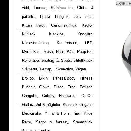
US16 - 
vidd
,
Fransar
,
Självlysande
,
Glitter &
paljetter
,
Hjärta
,
Hänglås
,
Jelly sula
,
Kitten klack
,
Genomskinliga
,
Kedjor
,
Kilklack
,
Klacklös
,
Knogjärn
,
Korsettsnörning
,
Komfortvidd
,
LED
,
Myntinkast
,
Mesh
,
Nitar
,
Päls
,
Peep-toe
,
Reflektiva
,
Spetsig tå
,
Spets
,
Stilettklack
,
Stålhätta
,
T-strap
,
UV-reaktiva
,
Vegan
Bröllop
,
Bikini Fitness/Body Fitness
,
Burlesk
,
Clown
,
Disco
,
Etno
,
Fetisch
,
Gangster
,
Gatsby
,
Halloween
,
Go-Go
,
Gothic
,
Jul & högtider
,
Klassisk elegans
,
Medicinska
,
Militär & Polis
,
Pirat
,
Pride
,
Retro
,
Sagor & fantasy
,
Steampunk
,
Sexigt & syndigt