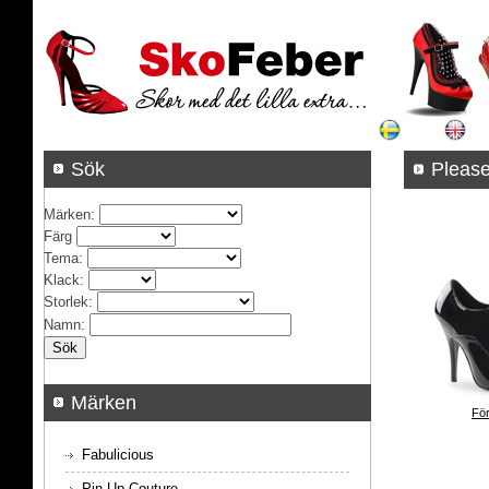
Sök
Pleas
Märken
:
Färg
Tema
:
Klack
:
Storlek
:
Namn
:
Märken
För
Fabulicious
Pin Up Couture