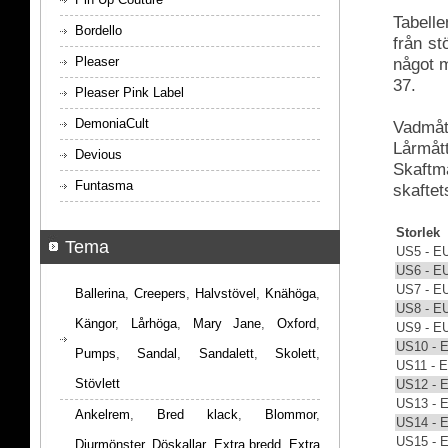
Tabelle
Bordello
från s
Pleaser
något m
37.
Pleaser Pink Label
DemoniaCult
Vadmått
Lårmått
Devious
Skaftmå
Funtasma
skaftet
Storlek
Tema
US5 - E
US6 - E
US7 - E
Ballerina
,
Creepers
,
Halvstövel
,
Knähöga
,
US8 - E
Kängor
,
Lårhöga
,
Mary Jane
,
Oxford
,
US9 - E
US10 - 
Pumps
,
Sandal
,
Sandalett
,
Skolett
,
US11 - 
Stövlett
US12 - 
US13 - 
Ankelrem
,
Bred klack
,
Blommor
,
US14 - 
US15 - 
Djurmönster
,
Döskallar
,
Extra bredd
,
Extra