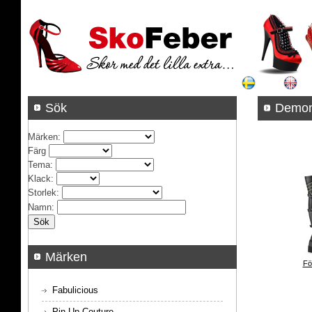
Sök
Demon
Märken
:
Färg
Tema
:
Klack
:
Storlek
:
Namn
:
Märken
Fö
Fabulicious
Pin Up Couture