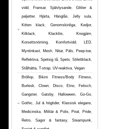
vidd
,
Fransar
,
Självlysande
,
Glitter &
paljetter
,
Hjärta
,
Hänglås
,
Jelly sula
,
Kitten klack
,
Genomskinliga
,
Kedjor
,
Kilklack
,
Klacklös
,
Knogjärn
,
Korsettsnörning
,
Komfortvidd
,
LED
,
Myntinkast
,
Mesh
,
Nitar
,
Päls
,
Peep-toe
,
Reflektiva
,
Spetsig tå
,
Spets
,
Stilettklack
,
Stålhätta
,
T-strap
,
UV-reaktiva
,
Vegan
Bröllop
,
Bikini Fitness/Body Fitness
,
Burlesk
,
Clown
,
Disco
,
Etno
,
Fetisch
,
Gangster
,
Gatsby
,
Halloween
,
Go-Go
,
Gothic
,
Jul & högtider
,
Klassisk elegans
,
Medicinska
,
Militär & Polis
,
Pirat
,
Pride
,
Retro
,
Sagor & fantasy
,
Steampunk
,
Sexigt & syndigt