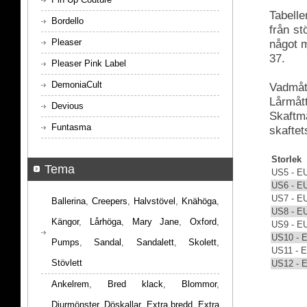
Tabelle
Bordello
från s
Pleaser
något m
37.
Pleaser Pink Label
DemoniaCult
Vadmått
Lårmått
Devious
Skaftmå
Funtasma
skaftet
Storlek
Tema
US5 - E
US6 - E
US7 - E
Ballerina
,
Creepers
,
Halvstövel
,
Knähöga
,
US8 - E
Kängor
,
Lårhöga
,
Mary Jane
,
Oxford
,
US9 - E
US10 - 
Pumps
,
Sandal
,
Sandalett
,
Skolett
,
US11 - 
Stövlett
US12 - 
Ankelrem
,
Bred klack
,
Blommor
,
Djurmönster
,
Döskallar
,
Extra bredd
,
Extra