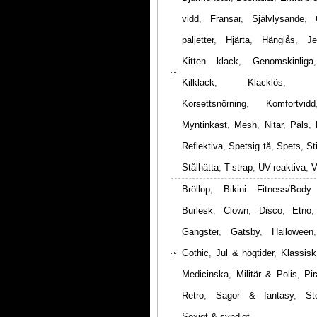
vidd
,
Fransar
,
Självlysande
,
paljetter
,
Hjärta
,
Hänglås
,
Je
Kitten klack
,
Genomskinliga
Kilklack
,
Klacklös
,
Korsettsnörning
,
Komfortvidd
Myntinkast
,
Mesh
,
Nitar
,
Päls
,
Reflektiva
,
Spetsig tå
,
Spets
,
St
Stålhätta
,
T-strap
,
UV-reaktiva
,
V
Bröllop
,
Bikini Fitness/Body
Burlesk
,
Clown
,
Disco
,
Etno
Gangster
,
Gatsby
,
Halloween
Gothic
,
Jul & högtider
,
Klassisk
Medicinska
,
Militär & Polis
,
Pir
Retro
,
Sagor & fantasy
,
St
Sexigt & syndigt