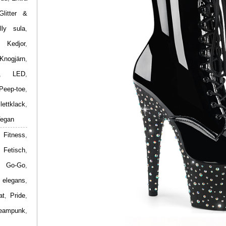
Glitter &
lly sula
,
,
Kedjor
,
Knogjärn
,
,
LED
,
Peep-toe
,
ilettklack
,
egan
 Fitness
,
,
Fetisch
,
,
Go-Go
,
 elegans
,
at
,
Pride
,
eampunk
,