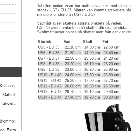
Tabellen nedan visar hur måtten varierar med skons s
storlek US7 / EU 37. Måtten kan komma att variera någ
mindre eller större än US7 / EU 37.
Vadmått avser skaftets största omkrets på vaden.
Lårmått avser omkretsen på skaftet där skaftet slutar.
Skaftmått avser höjden på skaftet mätt från där klacken 
Storlek
Vad
Skaft
Fot
US5 - EU 35
21.10 cm
14.30 cm
22.60 cm
US6 - EU 36
21.80 cm
14.90 cm
23.40 cm
US7 - EU 37
22.50 cm
15.50 cm
24.20 cm
US8 - EU 38
23.20 cm
16.10 cm
25.20 cm
US9 - EU 39
23.90 cm
16.70 cm
25.90 cm
US10 - EU 40
24.60 cm
17.30 cm
26.80 cm
US11 - EU 41
25.30 cm
17.90 cm
27.70 cm
Knähöga
,
US12 - EU 42
26.00 cm
18.50 cm
28.50 cm
US13 - EU 43
26.70 cm
19.10 cm
29.40 cm
,
Oxford
,
US14 - EU 44
27.40 cm
19.70 cm
30.20 cm
,
Skolett
,
Blommor
,
edd
,
Extra