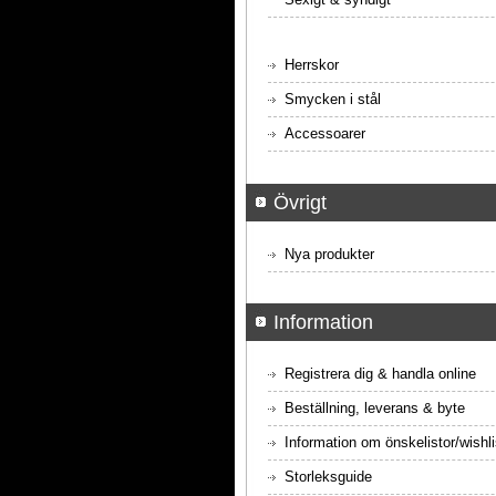
Herrskor
Smycken i stål
Accessoarer
Övrigt
Nya produkter
Information
Registrera dig & handla online
Beställning, leverans & byte
Information om önskelistor/wishli
Storleksguide