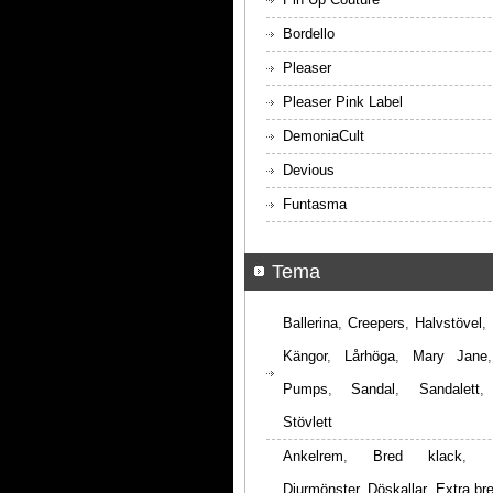
Bordello
Pleaser
Pleaser Pink Label
DemoniaCult
Devious
Funtasma
Tema
Ballerina
,
Creepers
,
Halvstövel
,
Kängor
,
Lårhöga
,
Mary Jane
Pumps
,
Sandal
,
Sandalett
Stövlett
Ankelrem
,
Bred klack
,
Djurmönster
,
Döskallar
,
Extra br