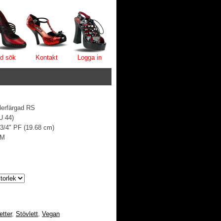
d sök
Kontakt
Logga in
flerfärgad RS
U 44)
 3/4" PF (19.68 cm)
/M
etter
,
Stövlett
,
Vegan