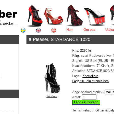
Hem
Om oss
Utöka
Pleaser, STARDANCE-1020
Pris:
2280 kr
Färg: svart Pat/svart-silver 
Storlek: US 5-14 (EU 35 - E
Klack/plattform: 7" Klack, 2
Artikelnr:
STDANCE1020/B
Lager:
Kontrollera
Lägg till i din minneslista
Ange önskad storlek:
Förstora
Antal:
Tema:
Fetisch
,
Glitter & palj