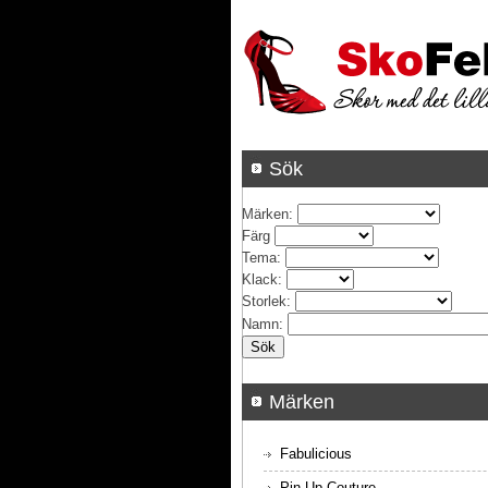
Sök
Märken
:
Färg
Tema
:
Klack
:
Storlek
:
Namn
:
Märken
Fabulicious
Pin Up Couture