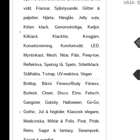
US14 - 
vidd
,
Fransar
,
Självlysande
,
Glitter &
paljetter
,
Hjärta
,
Hänglås
,
Jelly sula
,
Kitten klack
,
Genomskinliga
,
Kedjor
,
Kilklack
,
Klacklös
,
Knogjärn
,
Korsettsnörning
,
Komfortvidd
,
LED
,
Myntinkast
,
Mesh
,
Nitar
,
Päls
,
Peep-toe
,
Reflektiva
,
Spetsig tå
,
Spets
,
Stilettklack
,
Stålhätta
,
T-strap
,
UV-reaktiva
,
Vegan
Bröllop
,
Bikini Fitness/Body Fitness
,
Burlesk
,
Clown
,
Disco
,
Etno
,
Fetisch
,
Gangster
,
Gatsby
,
Halloween
,
Go-Go
,
Gothic
,
Jul & högtider
,
Klassisk elegans
,
Medicinska
,
Militär & Polis
,
Pirat
,
Pride
,
Retro
,
Sagor & fantasy
,
Steampunk
,
Sexigt & syndigt