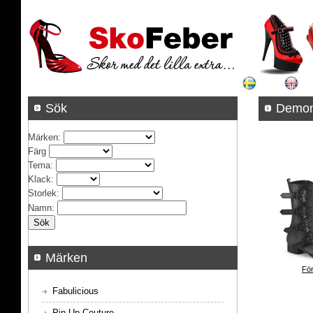
Sök
Demon
Märken
:
Färg
Tema
:
Klack
:
Storlek
:
Namn
:
Märken
För
Fabulicious
Pin Up Couture