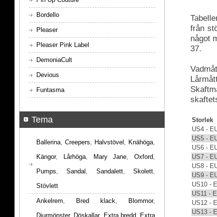
Bordello
Tabelle
från s
Pleaser
något m
Pleaser Pink Label
37.
DemoniaCult
Vadmått
Devious
Lårmått
Skaftmå
Funtasma
skaftet
Tema
Storlek
US4 - E
US5 - E
Ballerina
,
Creepers
,
Halvstövel
,
Knähöga
,
US6 - E
US7 - E
Kängor
,
Lårhöga
,
Mary Jane
,
Oxford
,
US8 - E
Pumps
,
Sandal
,
Sandalett
,
Skolett
,
US9 - E
US10 - 
Stövlett
US11 - 
Ankelrem
,
Bred klack
,
Blommor
,
US12 - 
US13 - 
Djurmönster
,
Döskallar
,
Extra bredd
,
Extra