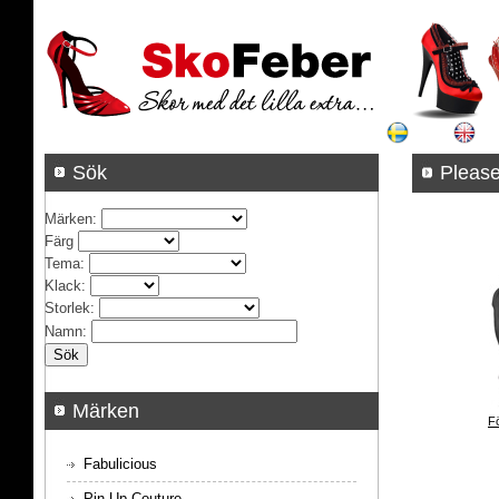
Sök
Pleas
Märken
:
Färg
Tema
:
Klack
:
Storlek
:
Namn
:
Märken
F
Fabulicious
Pin Up Couture