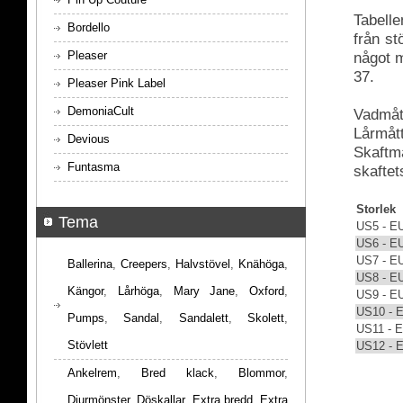
Tabelle
Bordello
från s
Pleaser
något m
37.
Pleaser Pink Label
DemoniaCult
Vadmått
Lårmått
Devious
Skaftmå
Funtasma
skaftet
Storlek
Tema
US5 - E
US6 - E
US7 - E
Ballerina
,
Creepers
,
Halvstövel
,
Knähöga
,
US8 - E
Kängor
,
Lårhöga
,
Mary Jane
,
Oxford
,
US9 - E
US10 - 
Pumps
,
Sandal
,
Sandalett
,
Skolett
,
US11 - 
Stövlett
US12 - 
Ankelrem
,
Bred klack
,
Blommor
,
Djurmönster
,
Döskallar
,
Extra bredd
,
Extra