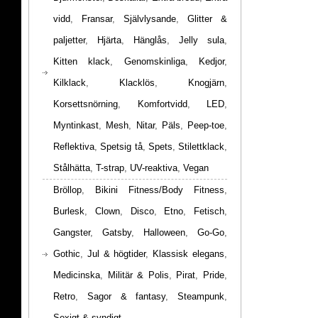
vidd
,
Fransar
,
Självlysande
,
Glitter &
paljetter
,
Hjärta
,
Hänglås
,
Jelly sula
,
Kitten klack
,
Genomskinliga
,
Kedjor
,
Kilklack
,
Klacklös
,
Knogjärn
,
Korsettsnörning
,
Komfortvidd
,
LED
,
Myntinkast
,
Mesh
,
Nitar
,
Päls
,
Peep-toe
,
Reflektiva
,
Spetsig tå
,
Spets
,
Stilettklack
,
Stålhätta
,
T-strap
,
UV-reaktiva
,
Vegan
Bröllop
,
Bikini Fitness/Body Fitness
,
Burlesk
,
Clown
,
Disco
,
Etno
,
Fetisch
,
Gangster
,
Gatsby
,
Halloween
,
Go-Go
,
Gothic
,
Jul & högtider
,
Klassisk elegans
,
Medicinska
,
Militär & Polis
,
Pirat
,
Pride
,
Retro
,
Sagor & fantasy
,
Steampunk
,
Sexigt & syndigt