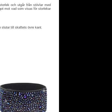
torlek och utgår från stövlar med
ot mot vad som visas för storlekar
slutar till skaftets övre kant.