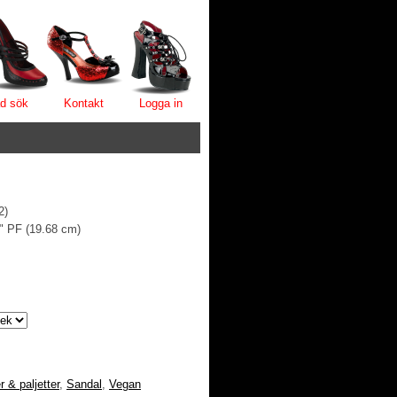
d sök
Kontakt
Logga in
2)
4" PF (19.68 cm)
er & paljetter
,
Sandal
,
Vegan