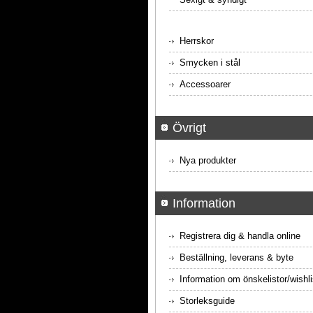
Herrskor
Smycken i stål
Accessoarer
Övrigt
Nya produkter
Information
Registrera dig & handla online
Beställning, leverans & byte
Information om önskelistor/wishli
Storleksguide