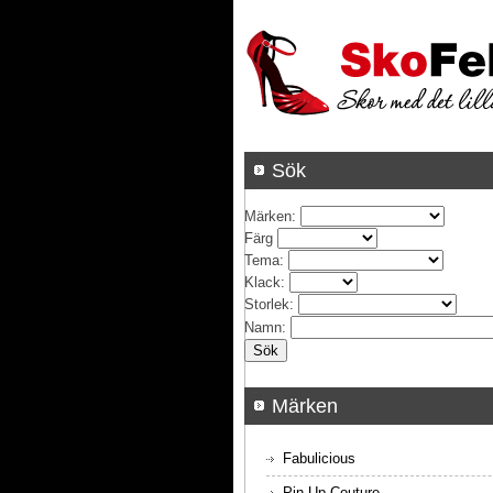
Sök
Märken
:
Färg
Tema
:
Klack
:
Storlek
:
Namn
:
Märken
Fabulicious
Pin Up Couture