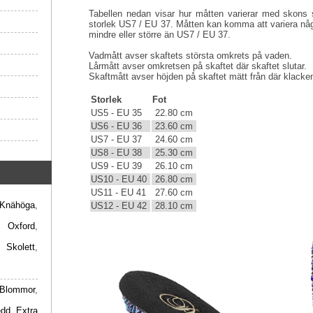
Tabellen nedan visar hur måtten varierar med skons s
storlek US7 / EU 37. Måtten kan komma att variera någ
mindre eller större än US7 / EU 37.
Vadmått avser skaftets största omkrets på vaden.
Lårmått avser omkretsen på skaftet där skaftet slutar.
Skaftmått avser höjden på skaftet mätt från där klacken 
Storlek
Fot
US5 - EU 35
22.80 cm
US6 - EU 36
23.60 cm
US7 - EU 37
24.60 cm
US8 - EU 38
25.30 cm
US9 - EU 39
26.10 cm
US10 - EU 40
26.80 cm
US11 - EU 41
27.60 cm
Knähöga
,
US12 - EU 42
28.10 cm
,
Oxford
,
,
Skolett
,
Blommor
,
edd
,
Extra