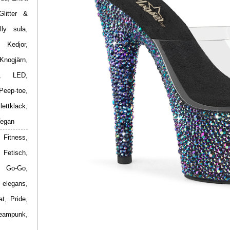
Glitter &
lly sula
,
,
Kedjor
,
Knogjärn
,
,
LED
,
Peep-toe
,
ilettklack
,
egan
 Fitness
,
,
Fetisch
,
,
Go-Go
,
 elegans
,
at
,
Pride
,
eampunk
,