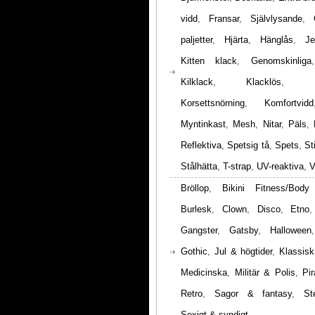
vidd
,
Fransar
,
Självlysande
,
paljetter
,
Hjärta
,
Hänglås
,
Je
Kitten klack
,
Genomskinliga
Kilklack
,
Klacklös
,
Korsettsnörning
,
Komfortvidd
Myntinkast
,
Mesh
,
Nitar
,
Päls
,
Reflektiva
,
Spetsig tå
,
Spets
,
St
Stålhätta
,
T-strap
,
UV-reaktiva
,
V
Bröllop
,
Bikini Fitness/Body
Burlesk
,
Clown
,
Disco
,
Etno
Gangster
,
Gatsby
,
Halloween
Gothic
,
Jul & högtider
,
Klassisk
Medicinska
,
Militär & Polis
,
Pir
Retro
,
Sagor & fantasy
,
St
Sexigt & syndigt