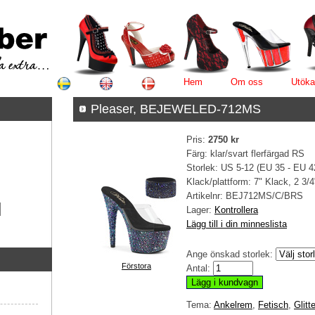
Hem
Om oss
Utöka
Pleaser, BEJEWELED-712MS
Pris:
2750 kr
Färg: klar/svart flerfärgad RS
Storlek: US 5-12 (EU 35 - EU 4
Klack/plattform: 7" Klack, 2 3/
Artikelnr:
BEJ712MS/C/BRS
Lager:
Kontrollera
Lägg till i din minneslista
Ange önskad storlek:
Förstora
Antal:
Tema:
Ankelrem
,
Fetisch
,
Glitt