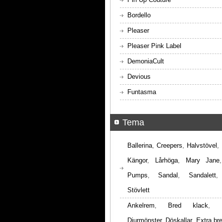
Bordello
Pleaser
Pleaser Pink Label
DemoniaCult
Devious
Funtasma
Tema
Ballerina
,
Creepers
,
Halvstövel
,
Kängor
,
Lårhöga
,
Mary Jane
Pumps
,
Sandal
,
Sandalett
Stövlett
Ankelrem
,
Bred klack
,
Djurmönster
,
Döskallar
,
Extra br