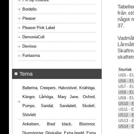
Tabelle
Bordello
från s
Pleaser
något m
37.
Pleaser Pink Label
DemoniaCult
Vadmått
Lårmått
Devious
Skaftmå
Funtasma
skaftet
Storlek
Tema
US5 - E
US6 - E
US7 - E
Ballerina
,
Creepers
,
Halvstövel
,
Knähöga
,
US8 - E
Kängor
,
Lårhöga
,
Mary Jane
,
Oxford
,
US9 - E
US10 - 
Pumps
,
Sandal
,
Sandalett
,
Skolett
,
US11 - 
Stövlett
US12 - 
US13 - 
Ankelrem
,
Bred klack
,
Blommor
,
US14 - 
Djurmönster
,
Döskallar
,
Extra bredd
,
Extra