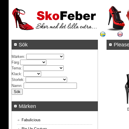
Sök
Pleas
Märken
:
Färg
Tema
:
Klack
:
Storlek
:
Namn
:
Märken
F
Fabulicious
Pin Up Couture