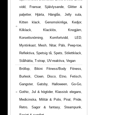
vidd
,
Fransar
,
Självlysande
,
Glitter &
paljetter
,
Hjärta
,
Hänglås
,
Jelly sula
,
Kitten klack
,
Genomskinliga
,
Kedjor
,
Kilklack
,
Klacklös
,
Knogjärn
,
Korsettsnörning
,
Komfortvidd
,
LED
,
Myntinkast
,
Mesh
,
Nitar
,
Päls
,
Peep-toe
,
Reflektiva
,
Spetsig tå
,
Spets
,
Stilettklack
,
Stålhätta
,
T-strap
,
UV-reaktiva
,
Vegan
Bröllop
,
Bikini Fitness/Body Fitness
,
Burlesk
,
Clown
,
Disco
,
Etno
,
Fetisch
,
Gangster
,
Gatsby
,
Halloween
,
Go-Go
,
Gothic
,
Jul & högtider
,
Klassisk elegans
,
Medicinska
,
Militär & Polis
,
Pirat
,
Pride
,
Retro
,
Sagor & fantasy
,
Steampunk
,
Sexigt & syndigt