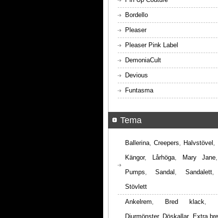
Bordello
Pleaser
Pleaser Pink Label
DemoniaCult
Devious
Funtasma
Tema
Ballerina
,
Creepers
,
Halvstövel
,
Kängor
,
Lårhöga
,
Mary Jane
Pumps
,
Sandal
,
Sandalett
Stövlett
Ankelrem
,
Bred klack
,
Djurmönster
,
Döskallar
,
Extra br