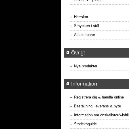
Herrskor
Smycken i stål
Accessoarer
Övrigt
Nya produkter
Information
Registrera dig & handla online
Beställning, leverans & byte
Information om önskelistor/wishli
Storleksguide