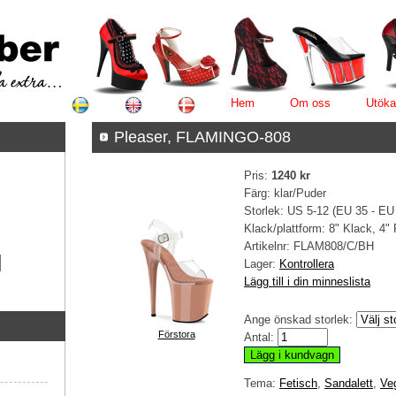
Hem
Om oss
Utöka
Pleaser, FLAMINGO-808
Pris:
1240 kr
Färg: klar/Puder
Storlek: US 5-12 (EU 35 - EU
Klack/plattform: 8" Klack, 4"
Artikelnr:
FLAM808/C/BH
Lager:
Kontrollera
Lägg till i din minneslista
Ange önskad storlek:
Förstora
Antal:
Tema:
Fetisch
,
Sandalett
,
Ve