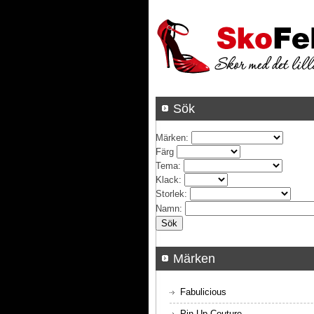
Sök
Märken
:
Färg
Tema
:
Klack
:
Storlek
:
Namn
:
Märken
Fabulicious
Pin Up Couture