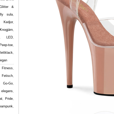
Glitter &
lly sula
,
,
Kedjor
,
Knogjärn
,
,
LED
,
Peep-toe
,
ilettklack
,
egan
 Fitness
,
,
Fetisch
,
,
Go-Go
,
 elegans
,
at
,
Pride
,
eampunk
,