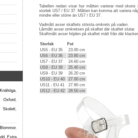
Tabellen nedan visar hur måtten varierar med skons s
storlek US7 / EU 37. Måtten kan komma att variera någ
mindre eller större än US7 / EU 37.
Vadmått avser skaftets största omkrets på vaden.
Lårmått avser omkretsen på skaftet där skaftet slutar.
Skaftmått avser höjden på skaftet mätt från där klacken 
Storlek
Fot
US5 - EU 35
23.00 cm
US6 - EU 36
23.80 cm
US7 - EU 37
24.60 cm
US8 - EU 38
25.40 cm
US9 - EU 39
26.20 cm
US10 - EU 40
27.00 cm
US11 - EU 41
27.80 cm
Knähöga
,
US12 - EU 42
28.50 cm
,
Oxford
,
,
Skolett
,
Blommor
,
edd
,
Extra