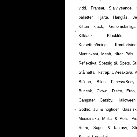
vidd
,
Fransar
,
Självlysande
,
paljetter
,
Hjärta
,
Hänglås
,
Je
Kitten klack
,
Genomskinliga
Kilklack
,
Klacklös
,
Korsettsnörning
,
Komfortvidd
Myntinkast
,
Mesh
,
Nitar
,
Päls
,
Reflektiva
,
Spetsig tå
,
Spets
,
St
Stålhätta
,
T-strap
,
UV-reaktiva
,
V
Bröllop
,
Bikini Fitness/Body
Burlesk
,
Clown
,
Disco
,
Etno
Gangster
,
Gatsby
,
Halloween
Gothic
,
Jul & högtider
,
Klassisk
Medicinska
,
Militär & Polis
,
Pir
Retro
,
Sagor & fantasy
,
St
Sexigt & syndigt