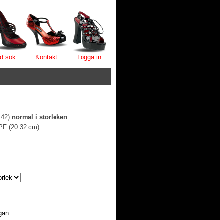
d sök
Kontakt
Logga in
 42)
normal i storleken
 PF (20.32 cm)
gan