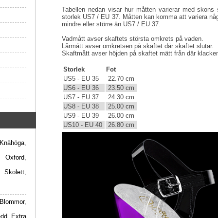
Tabellen nedan visar hur måtten varierar med skons s
storlek US7 / EU 37. Måtten kan komma att variera någ
mindre eller större än US7 / EU 37.
Vadmått avser skaftets största omkrets på vaden.
Lårmått avser omkretsen på skaftet där skaftet slutar.
Skaftmått avser höjden på skaftet mätt från där klacken 
Storlek
Fot
US5 - EU 35
22.70 cm
US6 - EU 36
23.50 cm
US7 - EU 37
24.30 cm
US8 - EU 38
25.00 cm
US9 - EU 39
26.00 cm
US10 - EU 40
26.80 cm
Knähöga
,
,
Oxford
,
,
Skolett
,
Blommor
,
edd
,
Extra