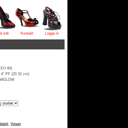
d sök
Kontakt
Logga in
 EU 40)
, 4" PF (20.32 cm)
C/WGLOW
alett
,
Vegan