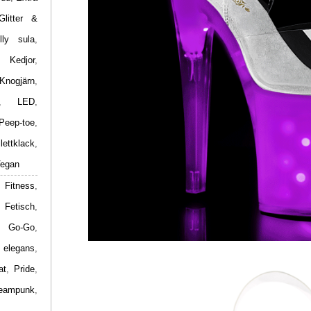
Glitter &
lly sula
,
,
Kedjor
,
Knogjärn
,
,
LED
,
Peep-toe
,
ilettklack
,
egan
 Fitness
,
,
Fetisch
,
,
Go-Go
,
 elegans
,
at
,
Pride
,
eampunk
,