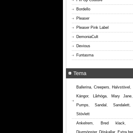
Bordello
Pleaser
Pleaser Pink Label
DemoniaCult
Devious
Funtasma
Tema
Ballerina
,
Creepers
,
Halvstövel
,
Kängor
,
Lårhöga
,
Mary Jane
Pumps
,
Sandal
,
Sandalett
Stövlett
Ankelrem
,
Bred klack
,
Djurmönster
,
Döskallar
,
Extra br