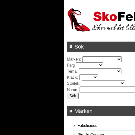
Sök
Märken
:
Färg
Tema
:
Klack
:
Storlek
:
Namn
:
Märken
Fabulicious
Pin Up Couture