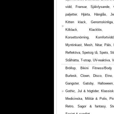
vidd
,
Fransar
,
Självlysande
,
paljetter
,
Hjärta
,
Hänglås
,
Je
Kitten klack
,
Genomskinliga
Kilklack
,
Klacklös
,
Korsettsnörning
,
Komfortvidd
Myntinkast
,
Mesh
,
Nitar
,
Päls
,
Reflektiva
,
Spetsig tå
,
Spets
,
St
Stålhätta
,
T-strap
,
UV-reaktiva
,
V
Bröllop
,
Bikini Fitness/Body
Burlesk
,
Clown
,
Disco
,
Etno
Gangster
,
Gatsby
,
Halloween
Gothic
,
Jul & högtider
,
Klassisk
Medicinska
,
Militär & Polis
,
Pir
Retro
,
Sagor & fantasy
,
St
Sexigt & syndigt