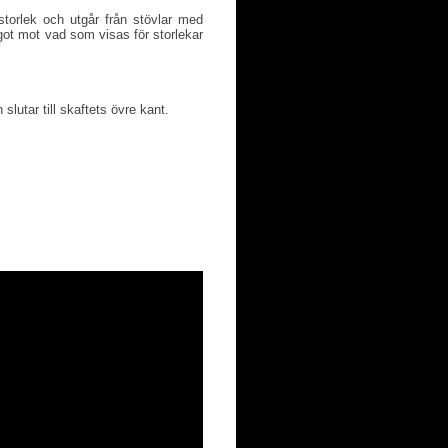
torlek och utgår från stövlar med
ot mot vad som visas för storlekar
slutar till skaftets övre kant.