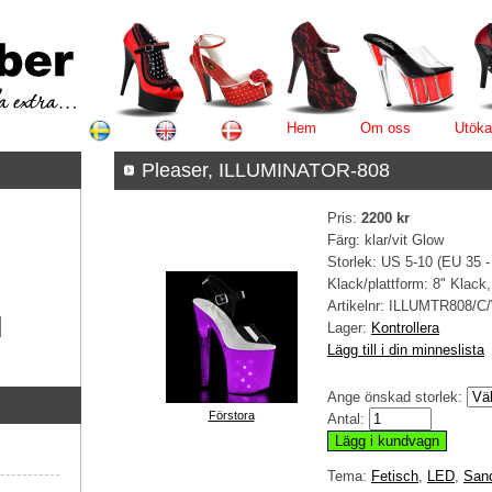
Hem
Om oss
Utöka
Pleaser, ILLUMINATOR-808
Pris:
2200 kr
Färg: klar/vit Glow
Storlek: US 5-10 (EU 35 -
Klack/plattform: 8" Klack
Artikelnr:
ILLUMTR808/
Lager:
Kontrollera
Lägg till i din minneslista
Ange önskad storlek:
Förstora
Antal:
Tema:
Fetisch
,
LED
,
Sand