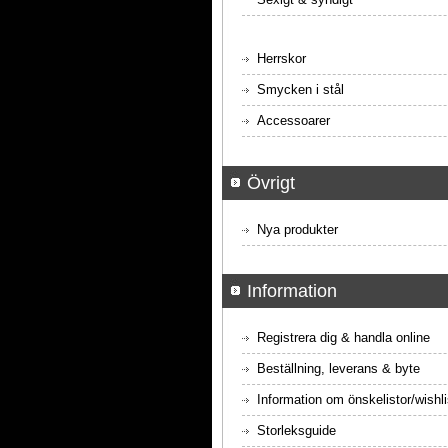
Herrskor
Smycken i stål
Accessoarer
Övrigt
Nya produkter
Information
Registrera dig & handla online
Beställning, leverans & byte
Information om önskelistor/wishli
Storleksguide