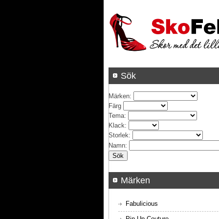
Sök
Märken
:
Färg
Tema
:
Klack
:
Storlek
:
Namn
:
Märken
Fabulicious
Pin Up Couture