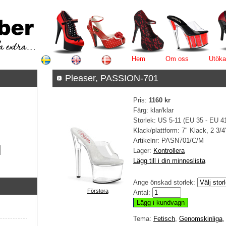
Hem
Om oss
Utöka
Pleaser, PASSION-701
Pris:
1160 kr
Färg: klar/klar
Storlek: US 5-11 (EU 35 - EU 4
Klack/plattform: 7" Klack, 2 3/
Artikelnr:
PASN701/C/M
Lager:
Kontrollera
Lägg till i din minneslista
Ange önskad storlek:
Förstora
Antal:
Tema:
Fetisch
,
Genomskinliga