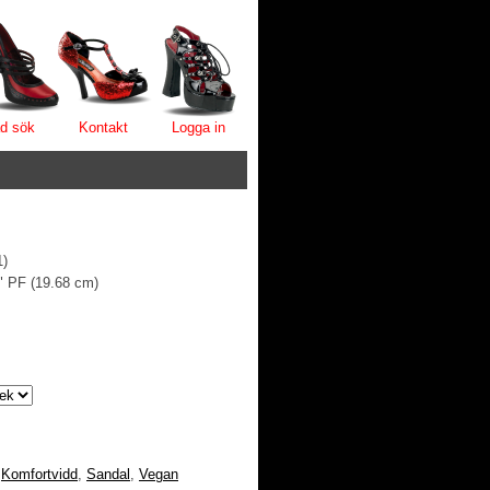
d sök
Kontakt
Logga in
1)
4" PF (19.68 cm)
,
Komfortvidd
,
Sandal
,
Vegan