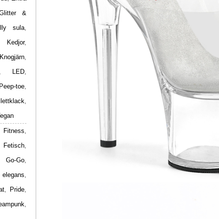
Glitter &
lly sula
,
,
Kedjor
,
Knogjärn
,
,
LED
,
Peep-toe
,
ilettklack
,
egan
 Fitness
,
,
Fetisch
,
,
Go-Go
,
 elegans
,
at
,
Pride
,
eampunk
,