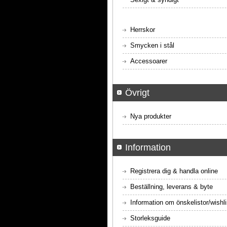
Herrskor
Smycken i stål
Accessoarer
Övrigt
Nya produkter
Information
Registrera dig & handla online
Beställning, leverans & byte
Information om önskelistor/wishli
Storleksguide