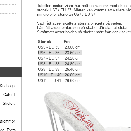
Tabellen nedan visar hur måtten varierar med skons s
storlek US7 / EU 37. Måtten kan komma att variera någ
mindre eller större än US7 / EU 37.
Vadmått avser skaftets största omkrets på vaden.
Lårmått avser omkretsen på skaftet där skaftet slutar.
Skaftmått avser höjden på skaftet mätt från där klacken 
Storlek
Fot
US5 - EU 35
23.00 cm
US6 - EU 36
23.60 cm
US7 - EU 37
24.20 cm
US8 - EU 38
24.80 cm
US9 - EU 39
25.40 cm
US10 - EU 40
26.00 cm
US11 - EU 41
26.60 cm
Knähöga
,
,
Oxford
,
,
Skolett
,
Blommor
,
edd
,
Extra