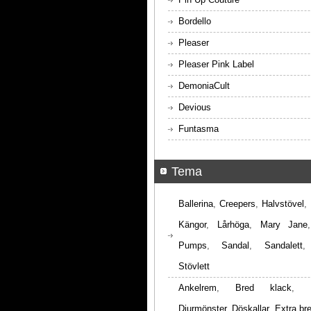
Bordello
Pleaser
Pleaser Pink Label
DemoniaCult
Devious
Funtasma
Tema
Ballerina
,
Creepers
,
Halvstövel
,
Kängor
,
Lårhöga
,
Mary Jane
Pumps
,
Sandal
,
Sandalett
Stövlett
Ankelrem
,
Bred klack
,
Djurmönster
,
Döskallar
,
Extra br