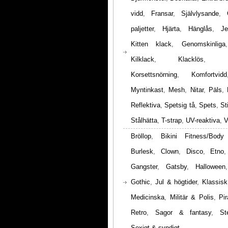
vidd
,
Fransar
,
Självlysande
,
paljetter
,
Hjärta
,
Hänglås
,
Je
Kitten klack
,
Genomskinliga
Kilklack
,
Klacklös
,
Korsettsnörning
,
Komfortvidd
Myntinkast
,
Mesh
,
Nitar
,
Päls
,
Reflektiva
,
Spetsig tå
,
Spets
,
St
Stålhätta
,
T-strap
,
UV-reaktiva
,
V
Bröllop
,
Bikini Fitness/Body
Burlesk
,
Clown
,
Disco
,
Etno
Gangster
,
Gatsby
,
Halloween
Gothic
,
Jul & högtider
,
Klassisk
Medicinska
,
Militär & Polis
,
Pir
Retro
,
Sagor & fantasy
,
St
Sexigt & syndigt