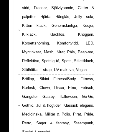
vidd
,
Fransar
,
Självlysande
,
Glitter &
paljetter
,
Hjärta
,
Hänglås
,
Jelly sula
,
Kitten klack
,
Genomskinliga
,
Kedjor
,
Kilklack
,
Klacklös
,
Knogjärn
,
Korsettsnörning
,
Komfortvidd
,
LED
,
Myntinkast
,
Mesh
,
Nitar
,
Päls
,
Peep-toe
,
Reflektiva
,
Spetsig tå
,
Spets
,
Stilettklack
,
Stålhätta
,
T-strap
,
UV-reaktiva
,
Vegan
Bröllop
,
Bikini Fitness/Body Fitness
,
Burlesk
,
Clown
,
Disco
,
Etno
,
Fetisch
,
Gangster
,
Gatsby
,
Halloween
,
Go-Go
,
Gothic
,
Jul & högtider
,
Klassisk elegans
,
Medicinska
,
Militär & Polis
,
Pirat
,
Pride
,
Retro
,
Sagor & fantasy
,
Steampunk
,
Sexigt & syndigt