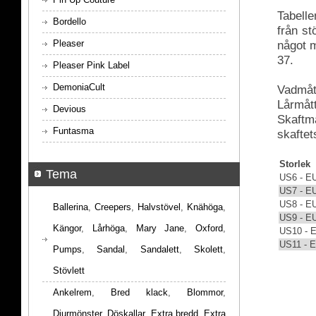
Tabelle
Bordello
från s
Pleaser
något m
37.
Pleaser Pink Label
DemoniaCult
Vadmått
Lårmått
Devious
Skaftmå
Funtasma
skaftet
Storlek
Tema
US6 - E
US7 - E
US8 - E
Ballerina
,
Creepers
,
Halvstövel
,
Knähöga
,
US9 - E
Kängor
,
Lårhöga
,
Mary Jane
,
Oxford
,
US10 - 
US11 - 
Pumps
,
Sandal
,
Sandalett
,
Skolett
,
Stövlett
Ankelrem
,
Bred klack
,
Blommor
,
Djurmönster
,
Döskallar
,
Extra bredd
,
Extra