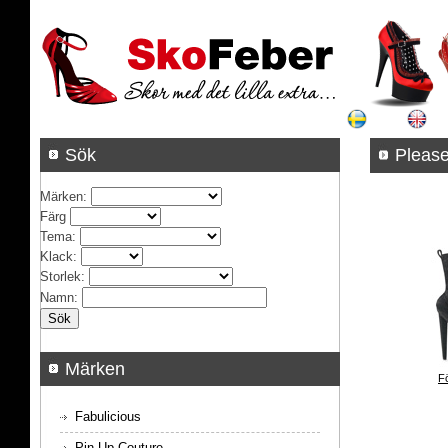
Sök
Pleas
Märken
:
Färg
Tema
:
Klack
:
Storlek
:
Namn
:
Märken
F
Fabulicious
Pin Up Couture