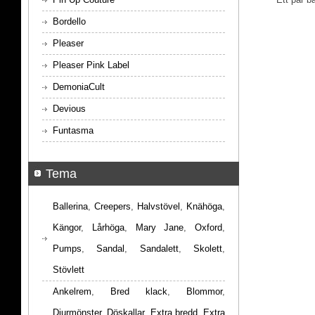
Bordello
Pleaser
Pleaser Pink Label
DemoniaCult
Devious
Funtasma
Tema
Ballerina
,
Creepers
,
Halvstövel
,
Knähöga
,
Kängor
,
Lårhöga
,
Mary Jane
,
Oxford
,
Pumps
,
Sandal
,
Sandalett
,
Skolett
,
Stövlett
Ankelrem
,
Bred klack
,
Blommor
,
Djurmönster
,
Döskallar
,
Extra bredd
,
Extra