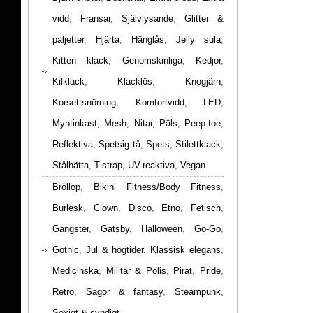
vidd
,
Fransar
,
Självlysande
,
Glitter &
paljetter
,
Hjärta
,
Hänglås
,
Jelly sula
,
Kitten klack
,
Genomskinliga
,
Kedjor
,
Kilklack
,
Klacklös
,
Knogjärn
,
Korsettsnörning
,
Komfortvidd
,
LED
,
Myntinkast
,
Mesh
,
Nitar
,
Päls
,
Peep-toe
,
Reflektiva
,
Spetsig tå
,
Spets
,
Stilettklack
,
Stålhätta
,
T-strap
,
UV-reaktiva
,
Vegan
Bröllop
,
Bikini Fitness/Body Fitness
,
Burlesk
,
Clown
,
Disco
,
Etno
,
Fetisch
,
Gangster
,
Gatsby
,
Halloween
,
Go-Go
,
Gothic
,
Jul & högtider
,
Klassisk elegans
,
Medicinska
,
Militär & Polis
,
Pirat
,
Pride
,
Retro
,
Sagor & fantasy
,
Steampunk
,
Sexigt & syndigt