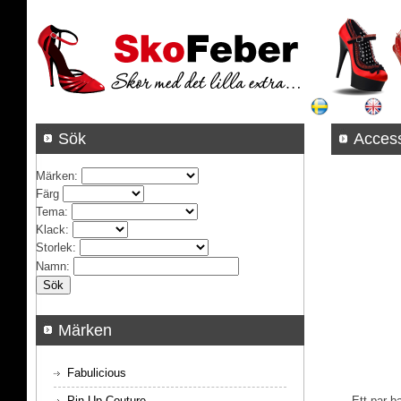
Sök
Acces
Märken
:
Färg
Tema
:
Klack
:
Storlek
:
Namn
:
Märken
Fabulicious
Pin Up Couture
Ett par b