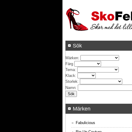
Sök
Märken
:
Färg
Tema
:
Klack
:
Storlek
:
Namn
:
Märken
Fabulicious
Pin Up Couture