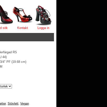
d sök
Kontakt
Logga in
flerfärgad RS
U 44)
 3/4" PF (19.68 cm)
/M
etter
,
Stövlett
,
Vegan