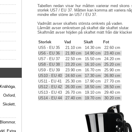
Tabellen nedan visar hur måtten varierar med skons s
storlek US7 / EU 37. Måtten kan komma att variera någ
mindre eller större än US7 / EU 37.
Vadmått avser skaftets största omkrets på vaden.
Lårmått avser omkretsen på skaftet där skaftet slutar.
Skaftmått avser höjden på skaftet mätt från där klacken 
Storlek
Vad
Skaft
Fot
US5 - EU 35
21.10 cm
14.30 cm
22.60 cm
US6 - EU 36
21.80 cm
14.90 cm
23.40 cm
US7 - EU 37
22.50 cm
15.50 cm
24.20 cm
US8 - EU 38
23.20 cm
16.10 cm
25.20 cm
US9 - EU 39
23.90 cm
16.70 cm
25.90 cm
US10 - EU 40
24.60 cm
17.30 cm
26.80 cm
US11 - EU 41
25.30 cm
17.90 cm
27.70 cm
Knähöga
,
US12 - EU 42
26.00 cm
18.50 cm
28.50 cm
US13 - EU 43
26.70 cm
19.10 cm
29.40 cm
,
Oxford
,
US14 - EU 44
27.40 cm
19.70 cm
30.20 cm
,
Skolett
,
Blommor
,
edd
,
Extra