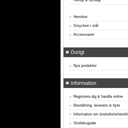
Herrskor
Smycken i stål
Accessoarer
Övrigt
Nya produkter
Information
Registrera dig & handla online
Beställning, leverans & byte
Information om önskelistor/wishli
Storleksguide