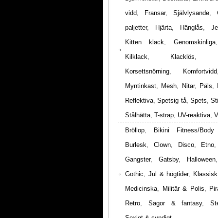
vidd
,
Fransar
,
Självlysande
,
paljetter
,
Hjärta
,
Hänglås
,
Je
Kitten klack
,
Genomskinliga
Kilklack
,
Klacklös
,
Korsettsnörning
,
Komfortvidd
Myntinkast
,
Mesh
,
Nitar
,
Päls
,
Reflektiva
,
Spetsig tå
,
Spets
,
St
Stålhätta
,
T-strap
,
UV-reaktiva
,
V
Bröllop
,
Bikini Fitness/Body
Burlesk
,
Clown
,
Disco
,
Etno
Gangster
,
Gatsby
,
Halloween
Gothic
,
Jul & högtider
,
Klassisk
Medicinska
,
Militär & Polis
,
Pir
Retro
,
Sagor & fantasy
,
St
Sexigt & syndigt