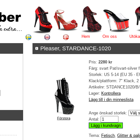
Hem
Om oss
Utöka
Pleaser, STARDANCE-1020
Pris:
2280 kr
Färg: svart Pat/svart-silver 
Storlek: US 5-14 (EU 35 - E
Klack/plattform: 7" Klack, 2
Artikelnr:
STDANCE1020/B
Lager:
Kontrollera
Lägg till i din minneslista
Ange önskad storlek:
Förstora
Antal:
Tema:
Fetisch
,
Glitter & palj