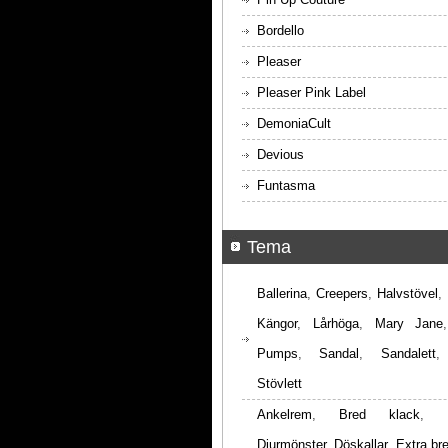
Bordello
Pleaser
Pleaser Pink Label
DemoniaCult
Devious
Funtasma
Tema
Ballerina
,
Creepers
,
Halvstövel
,
Kängor
,
Lårhöga
,
Mary Jane
Pumps
,
Sandal
,
Sandalett
Stövlett
Ankelrem
,
Bred klack
,
Djurmönster
,
Döskallar
,
Extra br