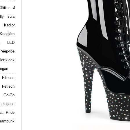
Glitter &
lly sula
,
,
Kedjor
,
Knogjärn
,
,
LED
,
Peep-toe
,
ilettklack
,
egan
 Fitness
,
,
Fetisch
,
,
Go-Go
,
 elegans
,
at
,
Pride
,
eampunk
,