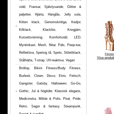
vidd
,
Fransar
,
Självlysande
,
Glitter &
paljetter
,
Hjärta
,
Hänglås
,
Jelly sula
,
Kitten klack
,
Genomskinliga
,
Kedjor
,
Kilklack
,
Klacklös
,
Knogjärn
,
Korsettsnörning
,
Komfortvidd
,
LED
,
Myntinkast
,
Mesh
,
Nitar
,
Päls
,
Peep-toe
,
Reflektiva
,
Spetsig tå
,
Spets
,
Stilettklack
,
Försto
Visa produ
Stålhätta
,
T-strap
,
UV-reaktiva
,
Vegan
Bröllop
,
Bikini Fitness/Body Fitness
,
Burlesk
,
Clown
,
Disco
,
Etno
,
Fetisch
,
Gangster
,
Gatsby
,
Halloween
,
Go-Go
,
Gothic
,
Jul & högtider
,
Klassisk elegans
,
Medicinska
,
Militär & Polis
,
Pirat
,
Pride
,
Retro
,
Sagor & fantasy
,
Steampunk
,
Sexigt & syndigt