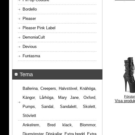
Bordello
Pleaser
Pleaser Pink Label
DemoniaCult
Devious
Funtasma
Tema
Ballerina
,
Creepers
,
Halvstövel
,
Knähöga
,
Försto
Kängor
,
Lårhöga
,
Mary Jane
,
Oxford
,
Visa produ
Pumps
,
Sandal
,
Sandalett
,
Skolett
,
Stövlett
Ankelrem
,
Bred klack
,
Blommor
,
Djurmönster
,
Döskallar
,
Extra bredd
,
Extra