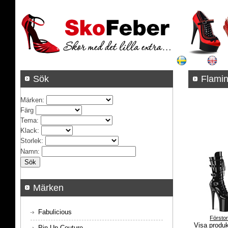
Sök
Fla
Märken
:
Färg
Tema
:
Klack
:
Storlek
:
Namn
:
Märken
Fabulicious
Försto
Visa produ
Pin Up Couture