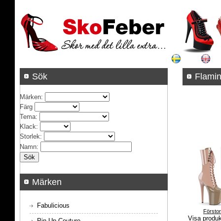
Sök
Fla
Märken
:
Färg
Tema
:
Klack
:
Storlek
:
Namn
:
Märken
Fabulicious
Försto
Visa produ
Pin Up Couture