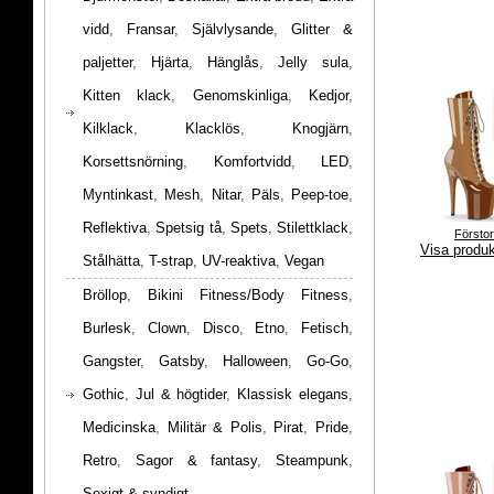
vidd
,
Fransar
,
Självlysande
,
Glitter &
paljetter
,
Hjärta
,
Hänglås
,
Jelly sula
,
Kitten klack
,
Genomskinliga
,
Kedjor
,
Kilklack
,
Klacklös
,
Knogjärn
,
Korsettsnörning
,
Komfortvidd
,
LED
,
Myntinkast
,
Mesh
,
Nitar
,
Päls
,
Peep-toe
,
Reflektiva
,
Spetsig tå
,
Spets
,
Stilettklack
,
Försto
Visa produ
Stålhätta
,
T-strap
,
UV-reaktiva
,
Vegan
Bröllop
,
Bikini Fitness/Body Fitness
,
Burlesk
,
Clown
,
Disco
,
Etno
,
Fetisch
,
Gangster
,
Gatsby
,
Halloween
,
Go-Go
,
Gothic
,
Jul & högtider
,
Klassisk elegans
,
Medicinska
,
Militär & Polis
,
Pirat
,
Pride
,
Retro
,
Sagor & fantasy
,
Steampunk
,
Sexigt & syndigt