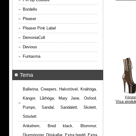
Bordello
Pleaser
Pleaser Pink Label
DemoniaCult
Devious
Funtasma
Tema
Ballerina
,
Creepers
,
Halvstövel
,
Knähöga
,
Försto
Kängor
,
Lårhöga
,
Mary Jane
,
Oxford
,
Visa produ
Pumps
,
Sandal
,
Sandalett
,
Skolett
,
Stövlett
Ankelrem
,
Bred klack
,
Blommor
,
Djurmönster
,
Döskallar
,
Extra bredd
,
Extra