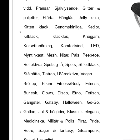
vidd
,
Fransar
,
Självlysande
,
Glitter &
paljetter
,
Hjärta
,
Hänglås
,
Jelly sula
,
Kitten klack
,
Genomskinliga
,
Kedjor
,
Kilklack
,
Klacklös
,
Knogjärn
,
Korsettsnörning
,
Komfortvidd
,
LED
,
Myntinkast
,
Mesh
,
Nitar
,
Päls
,
Peep-toe
,
Reflektiva
,
Spetsig tå
,
Spets
,
Stilettklack
,
Stålhätta
,
T-strap
,
UV-reaktiva
,
Vegan
Bröllop
,
Bikini Fitness/Body Fitness
,
Burlesk
,
Clown
,
Disco
,
Etno
,
Fetisch
,
Gangster
,
Gatsby
,
Halloween
,
Go-Go
,
Gothic
,
Jul & högtider
,
Klassisk elegans
,
Medicinska
,
Militär & Polis
,
Pirat
,
Pride
,
Retro
,
Sagor & fantasy
,
Steampunk
,
Sexigt & syndigt