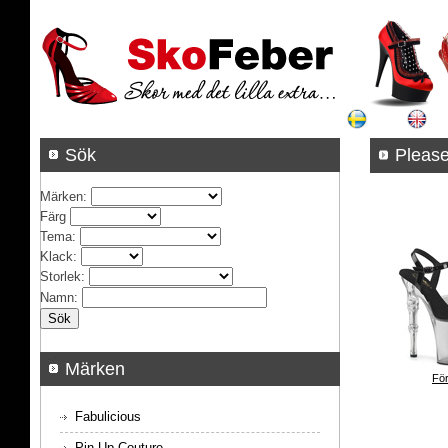
Sök
Pleas
Märken
:
Färg
Tema
:
Klack
:
Storlek
:
Namn
:
Märken
För
Fabulicious
Pin Up Couture