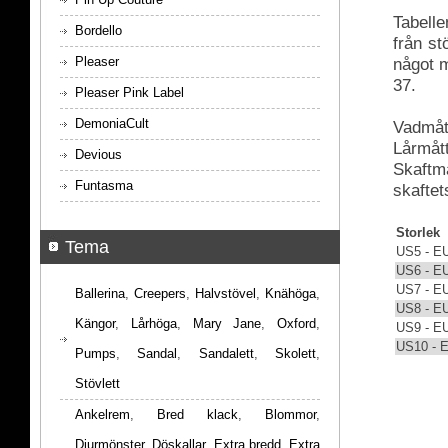
Tabelle
Bordello
från s
Pleaser
något m
37.
Pleaser Pink Label
DemoniaCult
Vadmått
Lårmått
Devious
Skaftmå
Funtasma
skaftet
Storlek
Tema
US5 - E
US6 - E
US7 - E
Ballerina
,
Creepers
,
Halvstövel
,
Knähöga
,
US8 - E
Kängor
,
Lårhöga
,
Mary Jane
,
Oxford
,
US9 - E
US10 - 
Pumps
,
Sandal
,
Sandalett
,
Skolett
,
Stövlett
Ankelrem
,
Bred klack
,
Blommor
,
Djurmönster
,
Döskallar
,
Extra bredd
,
Extra