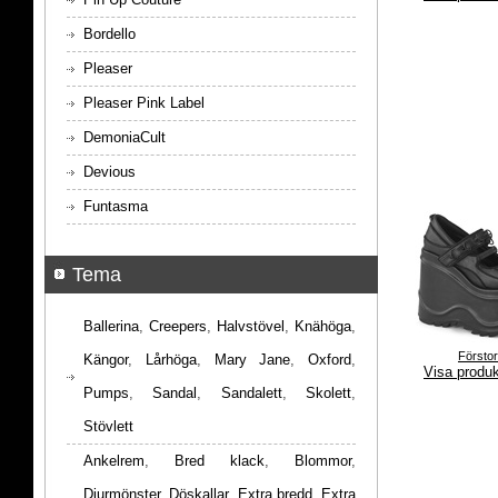
Bordello
Pleaser
Pleaser Pink Label
DemoniaCult
Devious
Funtasma
Tema
Ballerina
,
Creepers
,
Halvstövel
,
Knähöga
,
Försto
Kängor
,
Lårhöga
,
Mary Jane
,
Oxford
,
Visa produ
Pumps
,
Sandal
,
Sandalett
,
Skolett
,
Stövlett
Ankelrem
,
Bred klack
,
Blommor
,
Djurmönster
,
Döskallar
,
Extra bredd
,
Extra