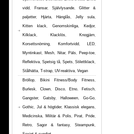
vidd
,
Fransar
,
Självlysande
,
Glitter &
paljetter
,
Hjärta
,
Hänglås
,
Jelly sula
,
Kitten klack
,
Genomskinliga
,
Kedjor
,
Kilklack
,
Klacklös
,
Knogjärn
,
Korsettsnörning
,
Komfortvidd
,
LED
,
Myntinkast
,
Mesh
,
Nitar
,
Päls
,
Peep-toe
,
Reflektiva
,
Spetsig tå
,
Spets
,
Stilettklack
,
Stålhätta
,
T-strap
,
UV-reaktiva
,
Vegan
Bröllop
,
Bikini Fitness/Body Fitness
,
Burlesk
,
Clown
,
Disco
,
Etno
,
Fetisch
,
Gangster
,
Gatsby
,
Halloween
,
Go-Go
,
Gothic
,
Jul & högtider
,
Klassisk elegans
,
Medicinska
,
Militär & Polis
,
Pirat
,
Pride
,
Retro
,
Sagor & fantasy
,
Steampunk
,
Sexigt & syndigt