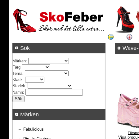
Sök
Wa
Märken
:
Färg
Tema
:
Klack
:
Storlek
:
Namn
:
Märken
Fabulicious
Försto
Visa produ
Pin Up Couture