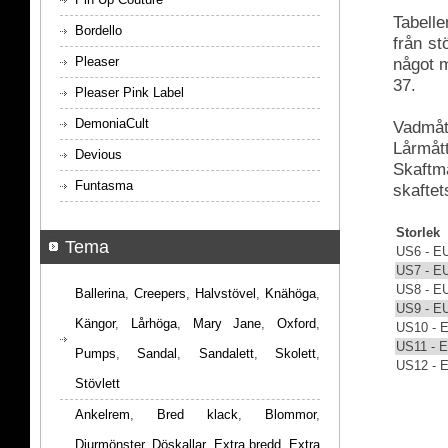
Tabelle
Bordello
från s
Pleaser
något m
37.
Pleaser Pink Label
DemoniaCult
Vadmått
Lårmått
Devious
Skaftmå
Funtasma
skaftet
Storlek
Tema
US6 - E
US7 - E
US8 - E
Ballerina
,
Creepers
,
Halvstövel
,
Knähöga
,
US9 - E
Kängor
,
Lårhöga
,
Mary Jane
,
Oxford
,
US10 - 
US11 - 
Pumps
,
Sandal
,
Sandalett
,
Skolett
,
US12 - 
Stövlett
Ankelrem
,
Bred klack
,
Blommor
,
Djurmönster
,
Döskallar
,
Extra bredd
,
Extra