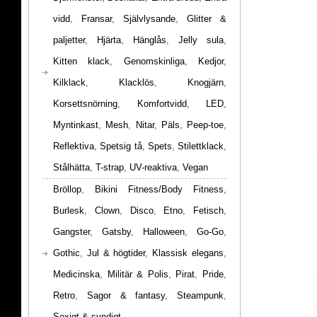
vidd
,
Fransar
,
Självlysande
,
Glitter &
paljetter
,
Hjärta
,
Hänglås
,
Jelly sula
,
Kitten klack
,
Genomskinliga
,
Kedjor
,
Kilklack
,
Klacklös
,
Knogjärn
,
Korsettsnörning
,
Komfortvidd
,
LED
,
Myntinkast
,
Mesh
,
Nitar
,
Päls
,
Peep-toe
,
Reflektiva
,
Spetsig tå
,
Spets
,
Stilettklack
,
Stålhätta
,
T-strap
,
UV-reaktiva
,
Vegan
Bröllop
,
Bikini Fitness/Body Fitness
,
Burlesk
,
Clown
,
Disco
,
Etno
,
Fetisch
,
Gangster
,
Gatsby
,
Halloween
,
Go-Go
,
Gothic
,
Jul & högtider
,
Klassisk elegans
,
Medicinska
,
Militär & Polis
,
Pirat
,
Pride
,
Retro
,
Sagor & fantasy
,
Steampunk
,
Sexigt & syndigt