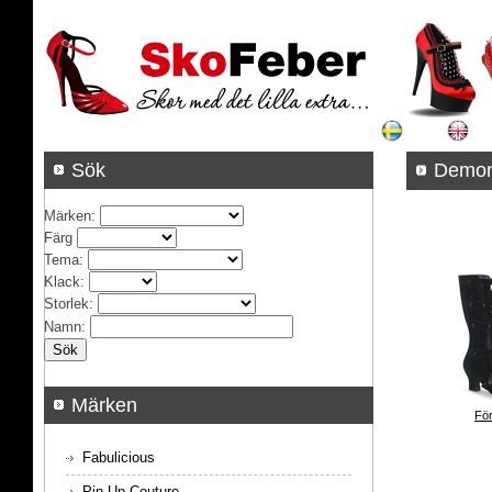
Sök
Demon
Märken
:
Färg
Tema
:
Klack
:
Storlek
:
Namn
:
Märken
För
Fabulicious
Pin Up Couture