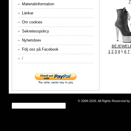
7
Materialinformation
Länkar
Om cookies
Sekretesspolicy
Nyhetsbrev
BEJEWELE
Följ oss på Facebook
1
2
3
4
5
6
7
/
© 2008-2026. All Rights Reserved b