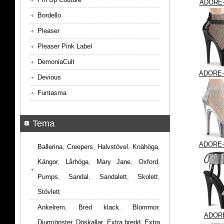
ADORE-
Bordello
Pleaser
Pleaser Pink Label
DemoniaCult
ADORE-
Devious
Funtasma
Tema
ADORE-
Ballerina
,
Creepers
,
Halvstövel
,
Knähöga
,
Kängor
,
Lårhöga
,
Mary Jane
,
Oxford
,
Pumps
,
Sandal
,
Sandalett
,
Skolett
,
Stövlett
Ankelrem
,
Bred klack
,
Blommor
,
ADORE
Djurmönster
,
Döskallar
,
Extra bredd
,
Extra