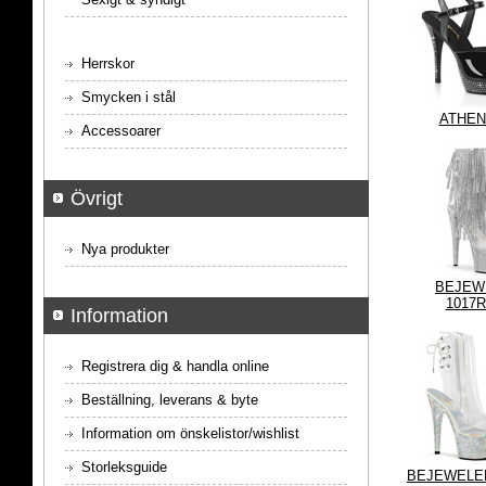
Herrskor
Smycken i stål
ATHEN
Accessoarer
Övrigt
Nya produkter
BEJEW
1017R
Information
Registrera dig & handla online
Beställning, leverans & byte
Information om önskelistor/wishlist
Storleksguide
BEJEWELED