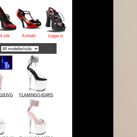
d sök
Kontakt
Logga in
r
810UVG
FLAMINGO-824RS