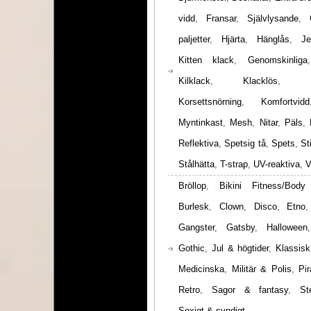
vidd
,
Fransar
,
Självlysande
,
paljetter
,
Hjärta
,
Hänglås
,
Je
Kitten klack
,
Genomskinliga
Kilklack
,
Klacklös
,
Korsettsnörning
,
Komfortvidd
Myntinkast
,
Mesh
,
Nitar
,
Päls
,
Reflektiva
,
Spetsig tå
,
Spets
,
St
Stålhätta
,
T-strap
,
UV-reaktiva
,
V
Bröllop
,
Bikini Fitness/Body
Burlesk
,
Clown
,
Disco
,
Etno
Gangster
,
Gatsby
,
Halloween
Gothic
,
Jul & högtider
,
Klassisk
Medicinska
,
Militär & Polis
,
Pir
Retro
,
Sagor & fantasy
,
St
Sexigt & syndigt