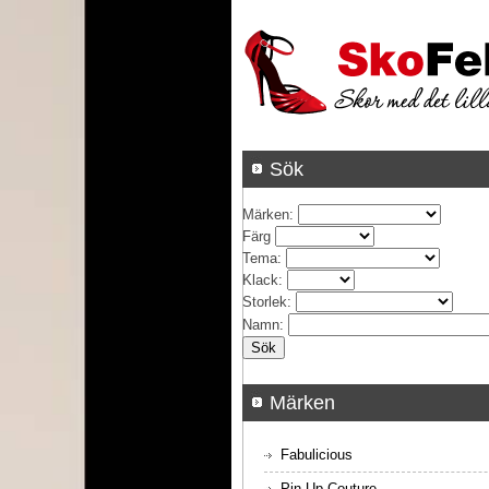
Sök
Märken
:
Färg
Tema
:
Klack
:
Storlek
:
Namn
:
Märken
Fabulicious
Pin Up Couture