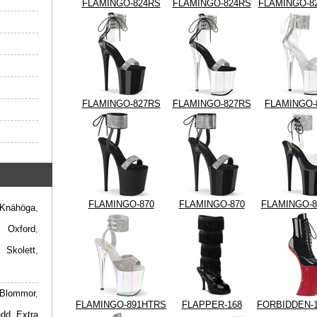
FLAMINGO-824RS
FLAMINGO-824RS
FLAMINGO-8
FLAMINGO-827RS
FLAMINGO-827RS
FLAMINGO-
FLAMINGO-870
FLAMINGO-870
FLAMINGO-8
Knähöga
,
,
Oxford
,
,
Skolett
,
Blommor
,
FLAMINGO-891HTRS
FLAPPER-168
FORBIDDEN-
edd
,
Extra