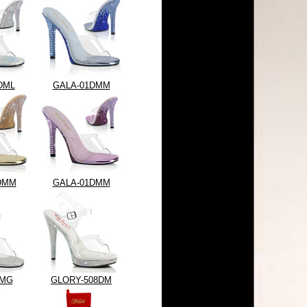
DML
GALA-01DMM
DMM
GALA-01DMM
8MG
GLORY-508DM