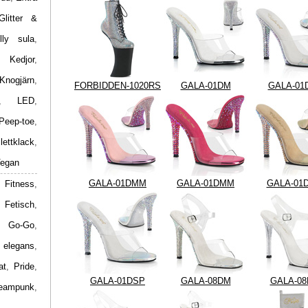
Glitter &
lly sula
,
,
Kedjor
,
Knogjärn
,
FORBIDDEN-1020RS
GALA-01DM
GALA-01
,
LED
,
Peep-toe
,
ilettklack
,
egan
GALA-01DMM
GALA-01DMM
GALA-01
 Fitness
,
,
Fetisch
,
,
Go-Go
,
 elegans
,
at
,
Pride
,
GALA-01DSP
GALA-08DM
GALA-0
eampunk
,