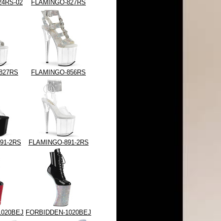
24RS-02
FLAMINGO-827RS
827RS
FLAMINGO-856RS
91-2RS
FLAMINGO-891-2RS
1020BEJ
FORBIDDEN-1020BEJ