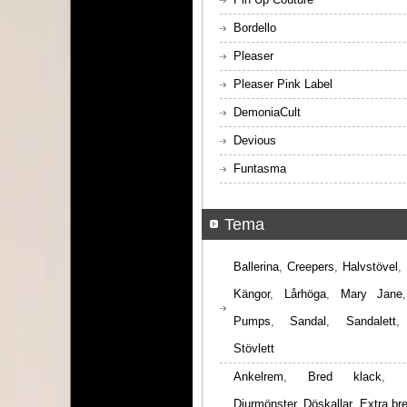
Bordello
Pleaser
Pleaser Pink Label
DemoniaCult
Devious
Funtasma
Tema
Ballerina
,
Creepers
,
Halvstövel
,
Kängor
,
Lårhöga
,
Mary Jane
Pumps
,
Sandal
,
Sandalett
Stövlett
Ankelrem
,
Bred klack
,
Djurmönster
,
Döskallar
,
Extra br