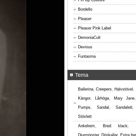
Bordello
Pleaser
Pleaser Pink Label
DemoniaCult
Devious
Funtasma
Tema
Ballerina
,
Creepers
,
Halvstövel
,
Kängor
,
Lårhöga
,
Mary Jane
Pumps
,
Sandal
,
Sandalett
Stövlett
Ankelrem
,
Bred klack
,
Djurmönster
,
Döskallar
,
Extra br