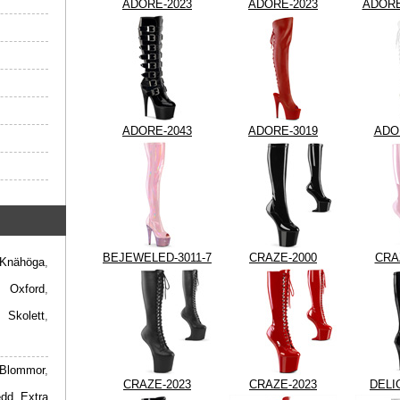
ADORE-2023
ADORE-2023
ADORE
ADORE-2043
ADORE-3019
ADO
BEJEWELED-3011-7
CRAZE-2000
CRA
Knähöga
,
,
Oxford
,
,
Skolett
,
Blommor
,
CRAZE-2023
CRAZE-2023
DELI
edd
,
Extra