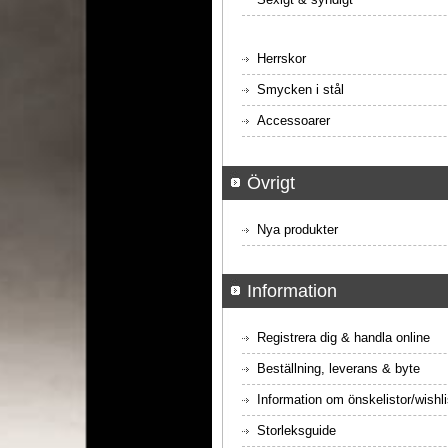
Herrskor
Smycken i stål
Accessoarer
Övrigt
Nya produkter
Information
Registrera dig & handla online
Beställning, leverans & byte
Information om önskelistor/wishli
Storleksguide