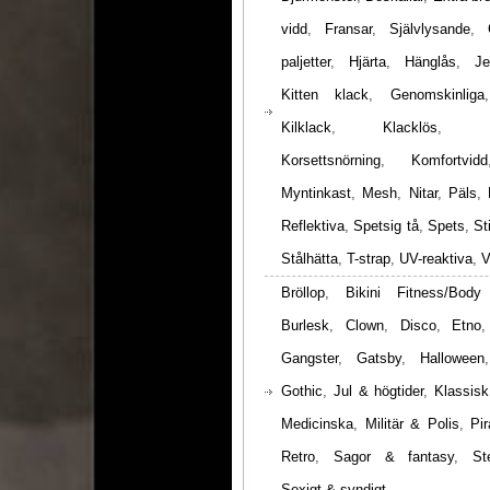
vidd
,
Fransar
,
Självlysande
,
paljetter
,
Hjärta
,
Hänglås
,
Je
Kitten klack
,
Genomskinliga
Kilklack
,
Klacklös
,
Korsettsnörning
,
Komfortvidd
Myntinkast
,
Mesh
,
Nitar
,
Päls
,
Reflektiva
,
Spetsig tå
,
Spets
,
St
Stålhätta
,
T-strap
,
UV-reaktiva
,
V
Bröllop
,
Bikini Fitness/Body
Burlesk
,
Clown
,
Disco
,
Etno
Gangster
,
Gatsby
,
Halloween
Gothic
,
Jul & högtider
,
Klassisk
Medicinska
,
Militär & Polis
,
Pir
Retro
,
Sagor & fantasy
,
St
Sexigt & syndigt