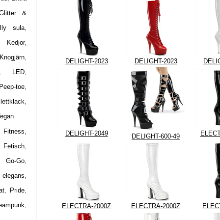
Glitter &
lly sula
,
,
Kedjor
,
Knogjärn
,
DELIGHT-2023
DELIGHT-2023
DELI
,
LED
,
Peep-toe
,
ilettklack
,
egan
 Fitness
,
DELIGHT-2049
ELECT
DELIGHT-600-49
,
Fetisch
,
,
Go-Go
,
 elegans
,
at
,
Pride
,
eampunk
,
ELECTRA-2000Z
ELECTRA-2000Z
ELEC