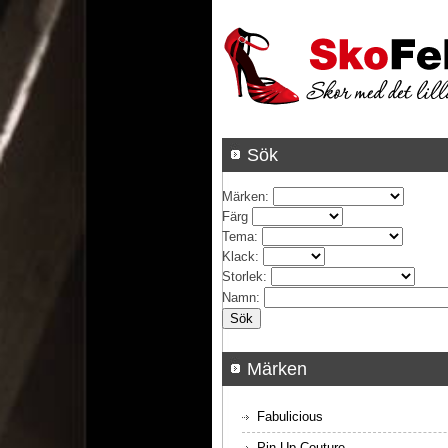
Sök
Märken
:
Färg
Tema
:
Klack
:
Storlek
:
Namn
:
Märken
Fabulicious
Pin Up Couture