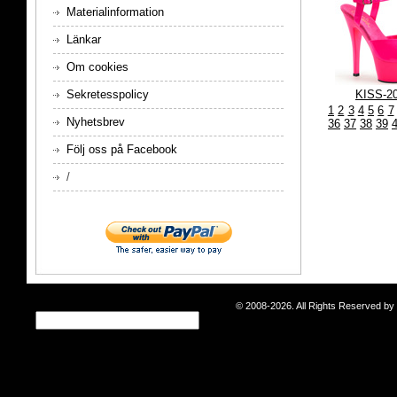
Materialinformation
Länkar
Om cookies
KISS-2
Sekretesspolicy
1
2
3
4
5
6
7
Nyhetsbrev
36
37
38
39
Följ oss på Facebook
/
© 2008-2026. All Rights Reserved b