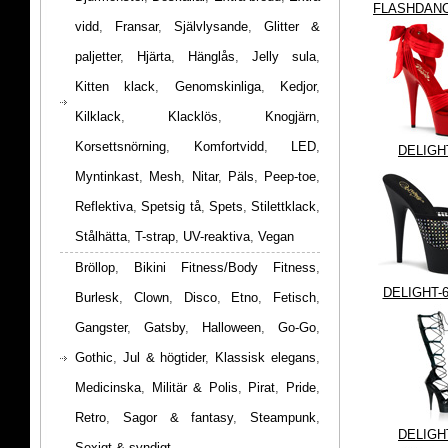
FLASHDANC
vidd
,
Fransar
,
Självlysande
,
Glitter &
paljetter
,
Hjärta
,
Hänglås
,
Jelly sula
,
Kitten klack
,
Genomskinliga
,
Kedjor
,
Kilklack
,
Klacklös
,
Knogjärn
,
Korsettsnörning
,
Komfortvidd
,
LED
,
DELIGH
Myntinkast
,
Mesh
,
Nitar
,
Päls
,
Peep-toe
,
Reflektiva
,
Spetsig tå
,
Spets
,
Stilettklack
,
Stålhätta
,
T-strap
,
UV-reaktiva
,
Vegan
Bröllop
,
Bikini Fitness/Body Fitness
,
DELIGHT-
Burlesk
,
Clown
,
Disco
,
Etno
,
Fetisch
,
Gangster
,
Gatsby
,
Halloween
,
Go-Go
,
Gothic
,
Jul & högtider
,
Klassisk elegans
,
Medicinska
,
Militär & Polis
,
Pirat
,
Pride
,
Retro
,
Sagor & fantasy
,
Steampunk
,
DELIGH
Sexigt & syndigt