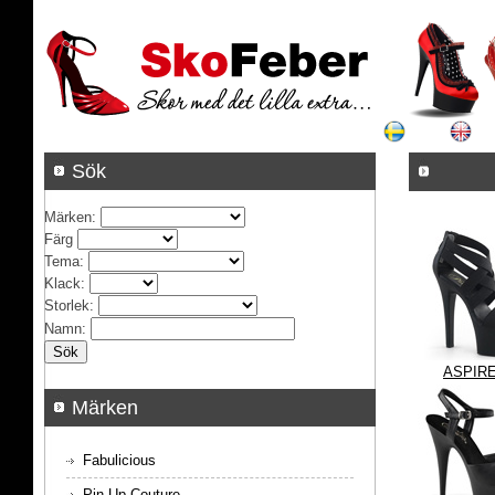
Sök
Märken
:
Färg
Tema
:
Klack
:
Storlek
:
Namn
:
ASPIRE
Märken
Fabulicious
Pin Up Couture