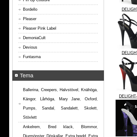
Bordello
DELIGH
Pleaser
Pleaser Pink Label
DemoniaCult
Devious
DELIGH
Funtasma
Tema
Ballerina
,
Creepers
,
Halvstövel
,
Knähöga
,
DELIGHT
Kängor
,
Lårhöga
,
Mary Jane
,
Oxford
,
Pumps
,
Sandal
,
Sandalett
,
Skolett
,
Stövlett
Ankelrem
,
Bred klack
,
Blommor
,
Djurmönster
,
Döskallar
,
Extra bredd
,
Extra