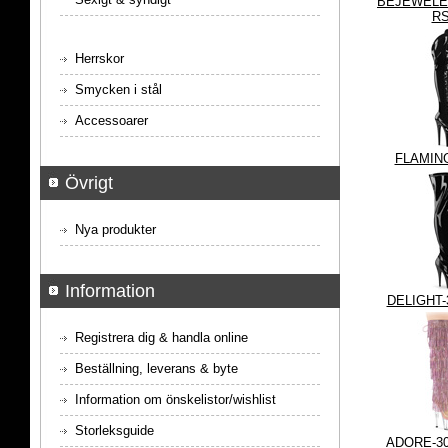
BEJEWELE
R
Herrskor
Smycken i stål
Accessoarer
FLAMIN
Övrigt
Nya produkter
Information
DELIGHT
Registrera dig & handla online
Beställning, leverans & byte
Information om önskelistor/wishlist
Storleksguide
ADORE-3