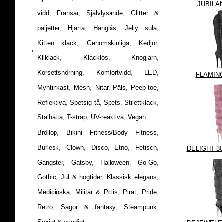
JUBILA
vidd
,
Fransar
,
Självlysande
,
Glitter &
paljetter
,
Hjärta
,
Hänglås
,
Jelly sula
,
Kitten klack
,
Genomskinliga
,
Kedjor
,
Kilklack
,
Klacklös
,
Knogjärn
,
Korsettsnörning
,
Komfortvidd
,
LED
,
FLAMIN
Myntinkast
,
Mesh
,
Nitar
,
Päls
,
Peep-toe
,
Reflektiva
,
Spetsig tå
,
Spets
,
Stilettklack
,
Stålhätta
,
T-strap
,
UV-reaktiva
,
Vegan
Bröllop
,
Bikini Fitness/Body Fitness
,
Burlesk
,
Clown
,
Disco
,
Etno
,
Fetisch
,
DELIGHT-3
Gangster
,
Gatsby
,
Halloween
,
Go-Go
,
Gothic
,
Jul & högtider
,
Klassisk elegans
,
Medicinska
,
Militär & Polis
,
Pirat
,
Pride
,
Retro
,
Sagor & fantasy
,
Steampunk
,
Sexigt & syndigt