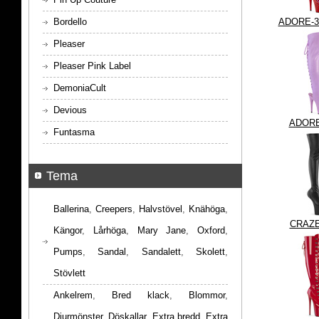
Bordello
ADORE-
Pleaser
Pleaser Pink Label
DemoniaCult
Devious
ADORE
Funtasma
Tema
Ballerina
,
Creepers
,
Halvstövel
,
Knähöga
,
CRAZE
Kängor
,
Lårhöga
,
Mary Jane
,
Oxford
,
Pumps
,
Sandal
,
Sandalett
,
Skolett
,
Stövlett
Ankelrem
,
Bred klack
,
Blommor
,
Djurmönster
,
Döskallar
,
Extra bredd
,
Extra