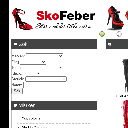
Sök
Märken
:
Färg
Tema
:
Klack
:
Storlek
:
Namn
:
JUBILA
Märken
Fabulicious
Pin Up Couture