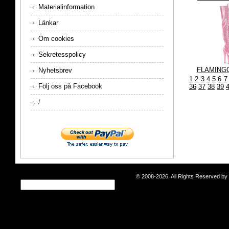
Materialinformation
Länkar
Om cookies
Sekretesspolicy
FLAMING
Nyhetsbrev
1
2
3
4
5
6
7
Följ oss på Facebook
36
37
38
39
/
© 2008-2026. All Rights Reserved b