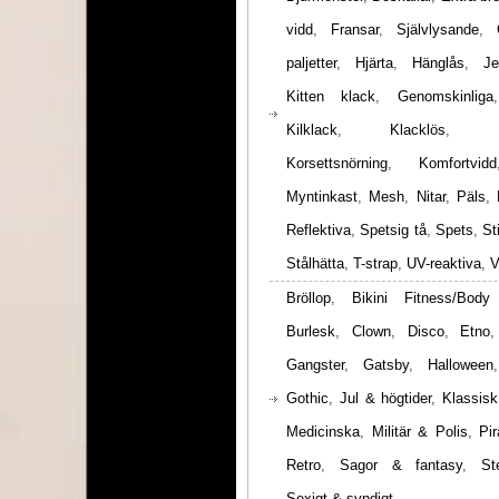
vidd
,
Fransar
,
Självlysande
,
paljetter
,
Hjärta
,
Hänglås
,
Je
Kitten klack
,
Genomskinliga
Kilklack
,
Klacklös
,
Korsettsnörning
,
Komfortvidd
Myntinkast
,
Mesh
,
Nitar
,
Päls
,
Reflektiva
,
Spetsig tå
,
Spets
,
St
Stålhätta
,
T-strap
,
UV-reaktiva
,
V
Bröllop
,
Bikini Fitness/Body
Burlesk
,
Clown
,
Disco
,
Etno
Gangster
,
Gatsby
,
Halloween
Gothic
,
Jul & högtider
,
Klassisk
Medicinska
,
Militär & Polis
,
Pir
Retro
,
Sagor & fantasy
,
St
Sexigt & syndigt