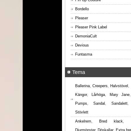
Bordello
Pleaser
Pleaser Pink Label
DemoniaCult
Devious
Funtasma
Tema
Ballerina
,
Creepers
,
Halvstövel
,
Kängor
,
Lårhöga
,
Mary Jane
Pumps
,
Sandal
,
Sandalett
Stövlett
Ankelrem
,
Bred klack
,
Djurmönster
,
Döskallar
,
Extra br