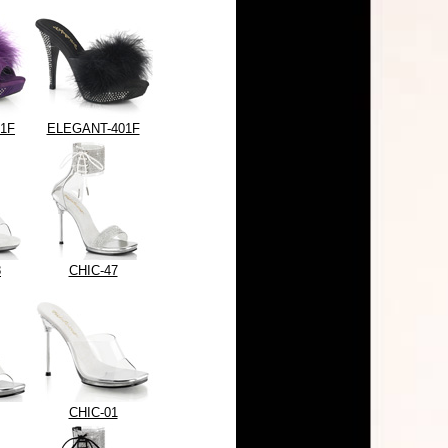
1F
ELEGANT-401F
8
CHIC-47
CHIC-01