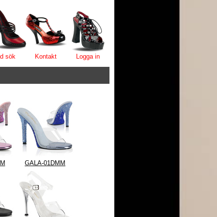
d sök
Kontakt
Logga in
MM
GALA-01DMM