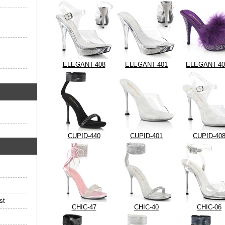
ELEGANT-408
ELEGANT-401
ELEGANT-40
CUPID-440
CUPID-401
CUPID-40
st
CHIC-47
CHIC-40
CHIC-06