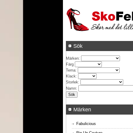
Sök
Märken
:
Färg
Tema
:
Klack
:
Storlek
:
Namn
:
Märken
Fabulicious
Pin Up Couture