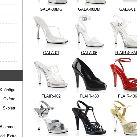
GALA-08MG
GALA-08DM
GALA-01
GALA-01
GALA-06
FLAIR-408
Knähöga
,
FLAIR-402
FLAIR-480
FLAIR-436
,
Oxford
,
,
Skolett
,
Blommor
,
edd
,
Extra