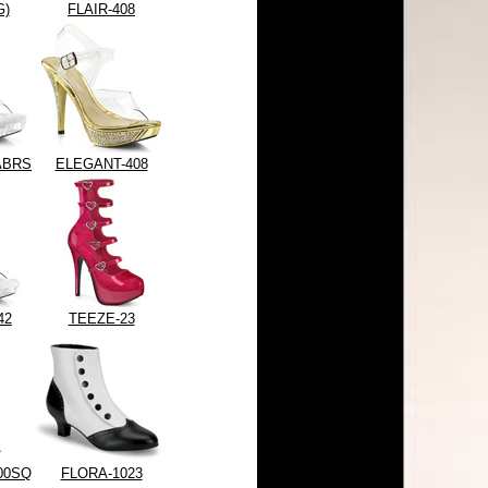
G)
FLAIR-408
ABRS
ELEGANT-408
42
TEEZE-23
00SQ
FLORA-1023