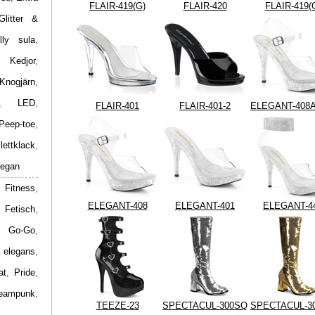
FLAIR-419(G)
FLAIR-420
FLAIR-419(
Glitter &
lly sula
,
,
Kedjor
,
Knogjärn
,
,
LED
,
FLAIR-401
FLAIR-401-2
ELEGANT-408
Peep-toe
,
ilettklack
,
egan
 Fitness
,
ELEGANT-408
ELEGANT-401
ELEGANT-4
,
Fetisch
,
,
Go-Go
,
 elegans
,
at
,
Pride
,
eampunk
,
TEEZE-23
SPECTACUL-300SQ
SPECTACUL-3