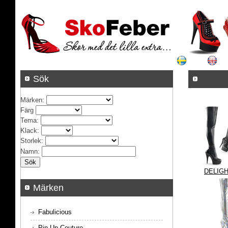
Sök
Märken
:
Färg
Tema
:
Klack
:
Storlek
:
Namn
:
DELIGH
Märken
Fabulicious
Pin Up Couture