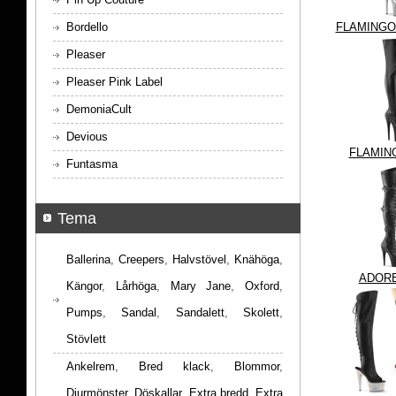
Bordello
FLAMINGO
Pleaser
Pleaser Pink Label
DemoniaCult
Devious
FLAMIN
Funtasma
Tema
Ballerina
,
Creepers
,
Halvstövel
,
Knähöga
,
ADORE
Kängor
,
Lårhöga
,
Mary Jane
,
Oxford
,
Pumps
,
Sandal
,
Sandalett
,
Skolett
,
Stövlett
Ankelrem
,
Bred klack
,
Blommor
,
Djurmönster
,
Döskallar
,
Extra bredd
,
Extra