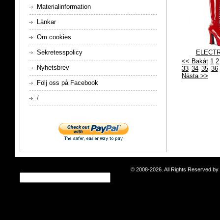
Materialinformation
Länkar
Om cookies
ELECTR
Sekretesspolicy
<< Bakåt
1
2
Nyhetsbrev
33
34
35
36
Nästa >>
Följ oss på Facebook
/
© 2008-2026. All Rights Reserved b