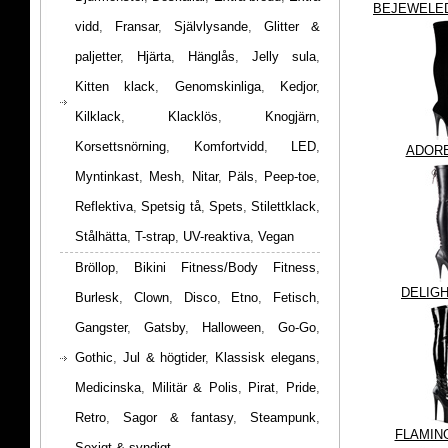
BEJEWELED
vidd
,
Fransar
,
Självlysande
,
Glitter &
paljetter
,
Hjärta
,
Hänglås
,
Jelly sula
,
Kitten klack
,
Genomskinliga
,
Kedjor
,
Kilklack
,
Klacklös
,
Knogjärn
,
Korsettsnörning
,
Komfortvidd
,
LED
,
ADORE
Myntinkast
,
Mesh
,
Nitar
,
Päls
,
Peep-toe
,
Reflektiva
,
Spetsig tå
,
Spets
,
Stilettklack
,
Stålhätta
,
T-strap
,
UV-reaktiva
,
Vegan
Bröllop
,
Bikini Fitness/Body Fitness
,
DELIGH
Burlesk
,
Clown
,
Disco
,
Etno
,
Fetisch
,
Gangster
,
Gatsby
,
Halloween
,
Go-Go
,
Gothic
,
Jul & högtider
,
Klassisk elegans
,
Medicinska
,
Militär & Polis
,
Pirat
,
Pride
,
Retro
,
Sagor & fantasy
,
Steampunk
,
FLAMIN
Sexigt & syndigt