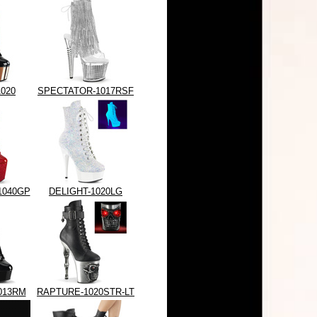
020
SPECTATOR-1017RSF
1040GP
DELIGHT-1020LG
013RM
RAPTURE-1020STR-LT