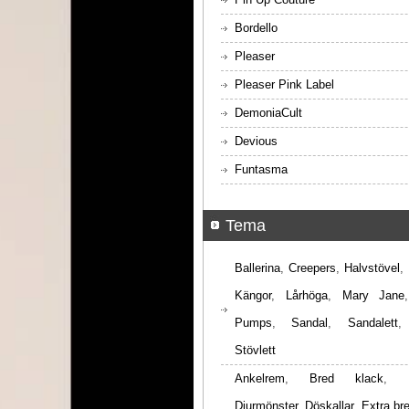
Bordello
Pleaser
Pleaser Pink Label
DemoniaCult
Devious
Funtasma
Tema
Ballerina
,
Creepers
,
Halvstövel
,
Kängor
,
Lårhöga
,
Mary Jane
Pumps
,
Sandal
,
Sandalett
Stövlett
Ankelrem
,
Bred klack
,
Djurmönster
,
Döskallar
,
Extra br