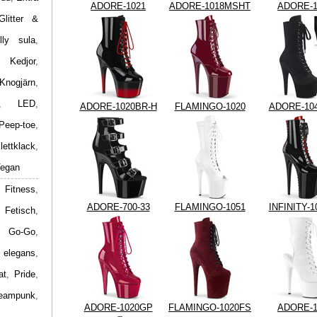
ADORE-1021
ADORE-1018MSHT
ADORE-1
Glitter &
lly sula
,
,
Kedjor
,
Knogjärn
,
,
LED
,
ADORE-1020BR-H
FLAMINGO-1020
ADORE-10
Peep-toe
,
ilettklack
,
egan
 Fitness
,
ADORE-700-33
FLAMINGO-1051
INFINITY-
,
Fetisch
,
,
Go-Go
,
 elegans
,
at
,
Pride
,
eampunk
,
ADORE-1020GP
FLAMINGO-1020FS
ADORE-1