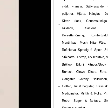
vidd
,
Fransar
,
Självlysande
,
paljetter
,
Hjärta
,
Hänglås
,
Je
Kitten klack
,
Genomskinliga
Kilklack
,
Klacklös
,
Korsettsnörning
,
Komfortvidd
Myntinkast
,
Mesh
,
Nitar
,
Päls
,
Reflektiva
,
Spetsig tå
,
Spets
,
St
Stålhätta
,
T-strap
,
UV-reaktiva
,
V
Bröllop
,
Bikini Fitness/Body
Burlesk
,
Clown
,
Disco
,
Etno
Gangster
,
Gatsby
,
Halloween
Gothic
,
Jul & högtider
,
Klassisk
Medicinska
,
Militär & Polis
,
Pir
Retro
,
Sagor & fantasy
,
St
Sexigt & syndigt