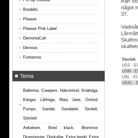
från s
något m
Bordello
37.
Pleaser
Vadmått
Pleaser Pink Label
Lårmått
DemoniaCult
Skaftmå
skaftet
Devious
Funtasma
Storlek
USS - E
USM - E
Tema
USL - E
USXL - 
Ballerina
,
Creepers
,
Halvstövel
,
Knähöga
,
Kängor
,
Lårhöga
,
Mary Jane
,
Oxford
,
Pumps
,
Sandal
,
Sandalett
,
Skolett
,
Stövlett
Ankelrem
,
Bred klack
,
Blommor
,
Djurmönster
,
Döskallar
,
Extra bredd
,
Extra