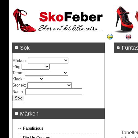
Sök
Funta
Märken
:
Färg
Tema
:
Klack
:
Storlek
:
Namn
:
Märken
Fabulicious
Tabelle
Pin Up Couture