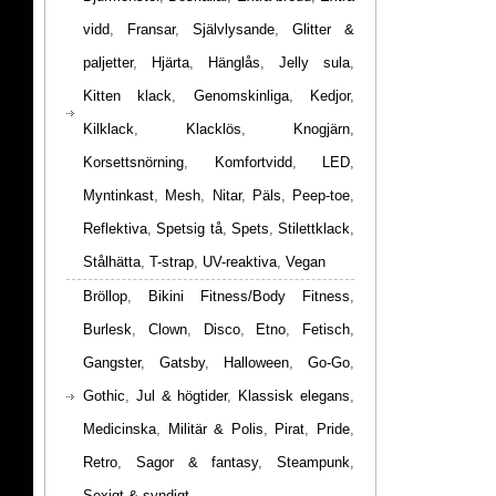
vidd
,
Fransar
,
Självlysande
,
Glitter &
paljetter
,
Hjärta
,
Hänglås
,
Jelly sula
,
Kitten klack
,
Genomskinliga
,
Kedjor
,
Kilklack
,
Klacklös
,
Knogjärn
,
Korsettsnörning
,
Komfortvidd
,
LED
,
Myntinkast
,
Mesh
,
Nitar
,
Päls
,
Peep-toe
,
Reflektiva
,
Spetsig tå
,
Spets
,
Stilettklack
,
Stålhätta
,
T-strap
,
UV-reaktiva
,
Vegan
Bröllop
,
Bikini Fitness/Body Fitness
,
Burlesk
,
Clown
,
Disco
,
Etno
,
Fetisch
,
Gangster
,
Gatsby
,
Halloween
,
Go-Go
,
Gothic
,
Jul & högtider
,
Klassisk elegans
,
Medicinska
,
Militär & Polis
,
Pirat
,
Pride
,
Retro
,
Sagor & fantasy
,
Steampunk
,
Sexigt & syndigt