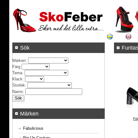
Sök
Funta
Märken
:
Färg
Tema
:
Klack
:
Storlek
:
Namn
:
Märken
För
Fabulicious
Pin Up Couture