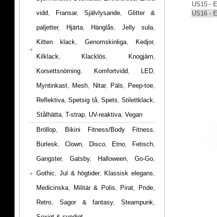
US15 - 
vidd
,
Fransar
,
Självlysande
,
Glitter &
US16 - 
paljetter
,
Hjärta
,
Hänglås
,
Jelly sula
,
Kitten klack
,
Genomskinliga
,
Kedjor
,
Kilklack
,
Klacklös
,
Knogjärn
,
Korsettsnörning
,
Komfortvidd
,
LED
,
Myntinkast
,
Mesh
,
Nitar
,
Päls
,
Peep-toe
,
Reflektiva
,
Spetsig tå
,
Spets
,
Stilettklack
,
Stålhätta
,
T-strap
,
UV-reaktiva
,
Vegan
Bröllop
,
Bikini Fitness/Body Fitness
,
Burlesk
,
Clown
,
Disco
,
Etno
,
Fetisch
,
Gangster
,
Gatsby
,
Halloween
,
Go-Go
,
Gothic
,
Jul & högtider
,
Klassisk elegans
,
Medicinska
,
Militär & Polis
,
Pirat
,
Pride
,
Retro
,
Sagor & fantasy
,
Steampunk
,
Sexigt & syndigt