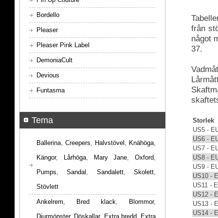
Bordello
Tabelle
från s
Pleaser
något m
Pleaser Pink Label
37.
DemoniaCult
Vadmått
Devious
Lårmått
Skaftmå
Funtasma
skaftet
Tema
Storlek
US5 - E
US6 - E
Ballerina
,
Creepers
,
Halvstövel
,
Knähöga
,
US7 - E
US8 - E
Kängor
,
Lårhöga
,
Mary Jane
,
Oxford
,
US9 - E
Pumps
,
Sandal
,
Sandalett
,
Skolett
,
US10 - 
US11 - 
Stövlett
US12 - 
Ankelrem
,
Bred klack
,
Blommor
,
US13 - 
US14 - 
Djurmönster
,
Döskallar
,
Extra bredd
,
Extra