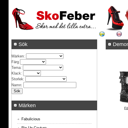
Sök
Demon
Märken
:
Färg
Tema
:
Klack
:
Storlek
:
Namn
:
Märken
Fö
Fabulicious
Pin Up Couture