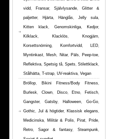
vidd
,
Fransar
,
Självlysande
,
Glitter &
paljetter
,
Hjärta
,
Hänglås
,
Jelly sula
,
Kitten klack
,
Genomskinliga
,
Kedjor
,
Kilklack
,
Klacklös
,
Knogjärn
,
Korsettsnörning
,
Komfortvidd
,
LED
,
Myntinkast
,
Mesh
,
Nitar
,
Päls
,
Peep-toe
,
Reflektiva
,
Spetsig tå
,
Spets
,
Stilettklack
,
Stålhätta
,
T-strap
,
UV-reaktiva
,
Vegan
Bröllop
,
Bikini Fitness/Body Fitness
,
Burlesk
,
Clown
,
Disco
,
Etno
,
Fetisch
,
Gangster
,
Gatsby
,
Halloween
,
Go-Go
,
Gothic
,
Jul & högtider
,
Klassisk elegans
,
Medicinska
,
Militär & Polis
,
Pirat
,
Pride
,
Retro
,
Sagor & fantasy
,
Steampunk
,
Sexigt & syndigt