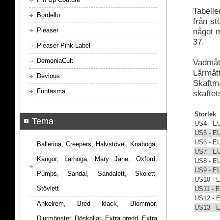
Tabelle
Bordello
från s
Pleaser
något m
37.
Pleaser Pink Label
DemoniaCult
Vadmått
Lårmått
Devious
Skaftmå
Funtasma
skaftet
Storlek
Tema
US4 - E
US5 - E
US6 - E
Ballerina
,
Creepers
,
Halvstövel
,
Knähöga
,
US7 - E
Kängor
,
Lårhöga
,
Mary Jane
,
Oxford
,
US8 - E
US9 - E
Pumps
,
Sandal
,
Sandalett
,
Skolett
,
US10 - 
Stövlett
US11 - 
US12 - 
Ankelrem
,
Bred klack
,
Blommor
,
US13 - 
Djurmönster
,
Döskallar
,
Extra bredd
,
Extra