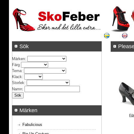
Sök
Please
Märken
:
Färg
Tema
:
Klack
:
Storlek
:
Namn
:
Märken
För
Fabulicious
Pin Up Couture