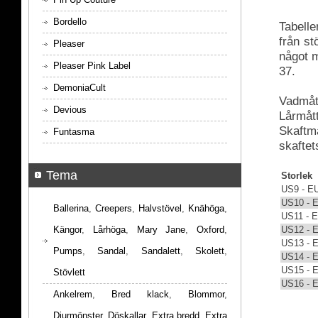
Bordello
Tabelle
från s
Pleaser
något m
Pleaser Pink Label
37.
DemoniaCult
Vadmått
Devious
Lårmått
Skaftmå
Funtasma
skaftet
Tema
Storlek
US9 - E
US10 - 
Ballerina
,
Creepers
,
Halvstövel
,
Knähöga
,
US11 - 
US12 - 
Kängor
,
Lårhöga
,
Mary Jane
,
Oxford
,
US13 - 
Pumps
,
Sandal
,
Sandalett
,
Skolett
,
US14 - 
US15 - 
Stövlett
US16 - 
Ankelrem
,
Bred klack
,
Blommor
,
Djurmönster
,
Döskallar
,
Extra bredd
,
Extra