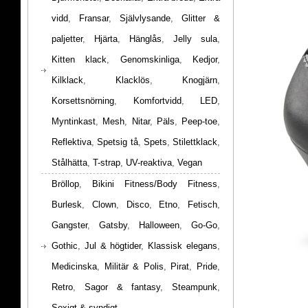
vidd
,
Fransar
,
Självlysande
,
Glitter &
paljetter
,
Hjärta
,
Hänglås
,
Jelly sula
,
Kitten klack
,
Genomskinliga
,
Kedjor
,
Kilklack
,
Klacklös
,
Knogjärn
,
Korsettsnörning
,
Komfortvidd
,
LED
,
Myntinkast
,
Mesh
,
Nitar
,
Päls
,
Peep-toe
,
Reflektiva
,
Spetsig tå
,
Spets
,
Stilettklack
,
Stålhätta
,
T-strap
,
UV-reaktiva
,
Vegan
Bröllop
,
Bikini Fitness/Body Fitness
,
Burlesk
,
Clown
,
Disco
,
Etno
,
Fetisch
,
Gangster
,
Gatsby
,
Halloween
,
Go-Go
,
Gothic
,
Jul & högtider
,
Klassisk elegans
,
Medicinska
,
Militär & Polis
,
Pirat
,
Pride
,
Retro
,
Sagor & fantasy
,
Steampunk
,
Sexigt & syndigt