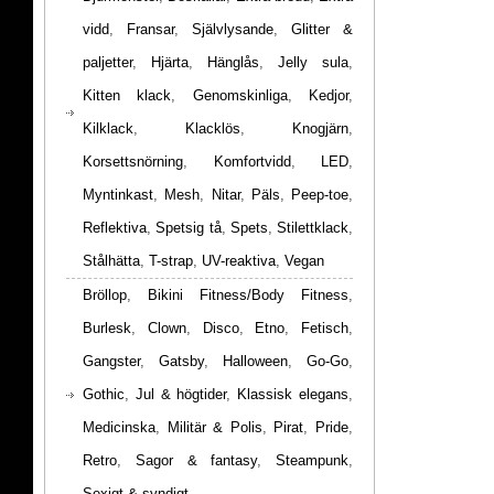
vidd
,
Fransar
,
Självlysande
,
Glitter &
paljetter
,
Hjärta
,
Hänglås
,
Jelly sula
,
Kitten klack
,
Genomskinliga
,
Kedjor
,
Kilklack
,
Klacklös
,
Knogjärn
,
Korsettsnörning
,
Komfortvidd
,
LED
,
Myntinkast
,
Mesh
,
Nitar
,
Päls
,
Peep-toe
,
Reflektiva
,
Spetsig tå
,
Spets
,
Stilettklack
,
Stålhätta
,
T-strap
,
UV-reaktiva
,
Vegan
Bröllop
,
Bikini Fitness/Body Fitness
,
Burlesk
,
Clown
,
Disco
,
Etno
,
Fetisch
,
Gangster
,
Gatsby
,
Halloween
,
Go-Go
,
Gothic
,
Jul & högtider
,
Klassisk elegans
,
Medicinska
,
Militär & Polis
,
Pirat
,
Pride
,
Retro
,
Sagor & fantasy
,
Steampunk
,
Sexigt & syndigt