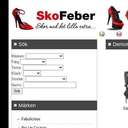
Sök
Demon
Märken
:
Färg
Tema
:
Klack
:
Storlek
:
Namn
:
Märken
För
Fabulicious
Pin Up Couture