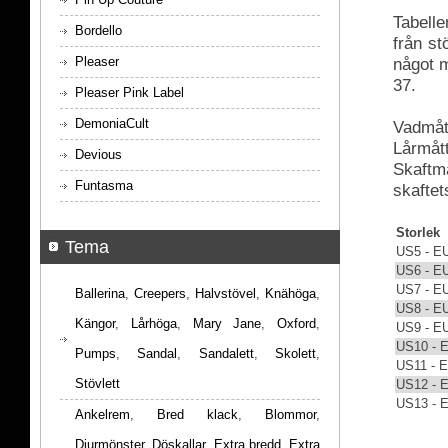
Tabelle
Bordello
från s
Pleaser
något m
37.
Pleaser Pink Label
DemoniaCult
Vadmått
Lårmått
Devious
Skaftmå
Funtasma
skaftet
Storlek
Tema
US5 - E
US6 - E
US7 - E
Ballerina
,
Creepers
,
Halvstövel
,
Knähöga
,
US8 - E
Kängor
,
Lårhöga
,
Mary Jane
,
Oxford
,
US9 - E
US10 - 
Pumps
,
Sandal
,
Sandalett
,
Skolett
,
US11 - 
Stövlett
US12 - 
US13 - 
Ankelrem
,
Bred klack
,
Blommor
,
Djurmönster
,
Döskallar
,
Extra bredd
,
Extra