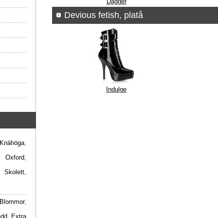
Dagger
Devious fetish, platå
Indulge
Knähöga
,
,
Oxford
,
,
Skolett
,
Blommor
,
edd
,
Extra