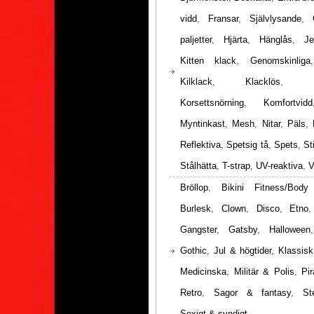
vidd
,
Fransar
,
Självlysande
,
paljetter
,
Hjärta
,
Hänglås
,
Je
Kitten klack
,
Genomskinliga
Kilklack
,
Klacklös
,
Korsettsnörning
,
Komfortvidd
Myntinkast
,
Mesh
,
Nitar
,
Päls
,
Reflektiva
,
Spetsig tå
,
Spets
,
St
Stålhätta
,
T-strap
,
UV-reaktiva
,
V
Bröllop
,
Bikini Fitness/Body
Burlesk
,
Clown
,
Disco
,
Etno
Gangster
,
Gatsby
,
Halloween
Gothic
,
Jul & högtider
,
Klassisk
Medicinska
,
Militär & Polis
,
Pir
Retro
,
Sagor & fantasy
,
St
Sexigt & syndigt