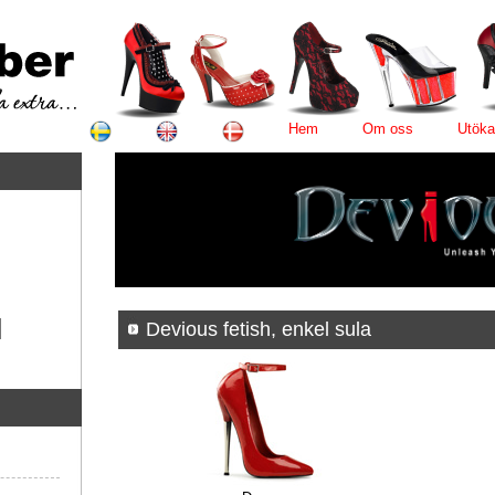
Hem
Om oss
Utöka
Devious fetish, enkel sula