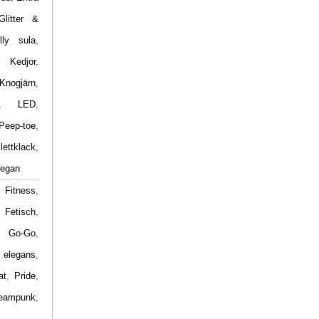
Glitter &
lly sula
,
,
Kedjor
,
Knogjärn
,
,
LED
,
Peep-toe
,
ilettklack
,
egan
 Fitness
,
,
Fetisch
,
,
Go-Go
,
 elegans
,
at
,
Pride
,
eampunk
,