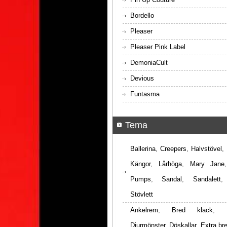
Bordello
Pleaser
Pleaser Pink Label
DemoniaCult
Devious
Funtasma
Tema
Ballerina
,
Creepers
,
Halvstövel
,
Kängor
,
Lårhöga
,
Mary Jane
Pumps
,
Sandal
,
Sandalett
Stövlett
Ankelrem
,
Bred klack
,
Djurmönster
,
Döskallar
,
Extra br