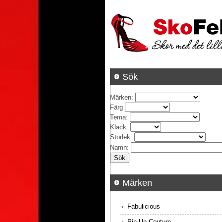
Sök
Märken
:
Färg
Tema
:
Klack
:
Storlek
:
Namn
:
Märken
Fabulicious
Pin Up Couture