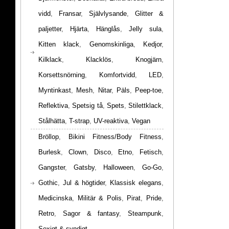
vidd
,
Fransar
,
Självlysande
,
Glitter &
paljetter
,
Hjärta
,
Hänglås
,
Jelly sula
,
Kitten klack
,
Genomskinliga
,
Kedjor
,
Kilklack
,
Klacklös
,
Knogjärn
,
Korsettsnörning
,
Komfortvidd
,
LED
,
Myntinkast
,
Mesh
,
Nitar
,
Päls
,
Peep-toe
,
Reflektiva
,
Spetsig tå
,
Spets
,
Stilettklack
,
Stålhätta
,
T-strap
,
UV-reaktiva
,
Vegan
Bröllop
,
Bikini Fitness/Body Fitness
,
Burlesk
,
Clown
,
Disco
,
Etno
,
Fetisch
,
Gangster
,
Gatsby
,
Halloween
,
Go-Go
,
Gothic
,
Jul & högtider
,
Klassisk elegans
,
Medicinska
,
Militär & Polis
,
Pirat
,
Pride
,
Retro
,
Sagor & fantasy
,
Steampunk
,
Sexigt & syndigt