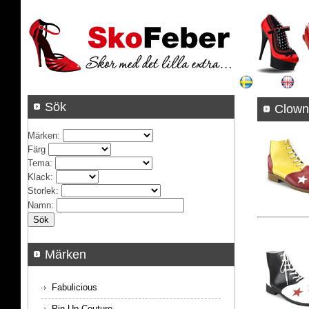
Sök
C
Märken
:
Färg
Tema
:
Klack
:
Storlek
:
Namn
:
Märken
Fabulicious
Pin Up Couture