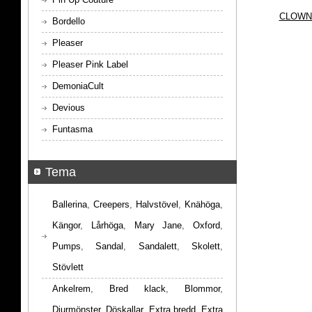
CLOWN
Bordello
Pleaser
Pleaser Pink Label
DemoniaCult
Devious
Funtasma
Tema
Ballerina
,
Creepers
,
Halvstövel
,
Knähöga
,
Kängor
,
Lårhöga
,
Mary Jane
,
Oxford
,
Pumps
,
Sandal
,
Sandalett
,
Skolett
,
Stövlett
Ankelrem
,
Bred klack
,
Blommor
,
Djurmönster
,
Döskallar
,
Extra bredd
,
Extra