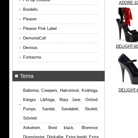
ADORE-1
Bordello
Pleaser
Pleaser Pink Label
DemoniaCult
DELIGHT-60
Devious
Funtasma
Tema
DELIGHT-
Ballerina
,
Creepers
,
Halvstövel
,
Knähöga
,
Kängor
,
Lårhöga
,
Mary Jane
,
Oxford
,
Pumps
,
Sandal
,
Sandalett
,
Skolett
,
Stövlett
Ankelrem
,
Bred klack
,
Blommor
,
Djurmönster
,
Döskallar
,
Extra bredd
,
Extra