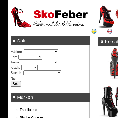
Sök
Ko
Märken
:
Färg
Tema
:
Klack
:
Storlek
:
Namn
:
Märken
Fabulicious
Pin Up Couture