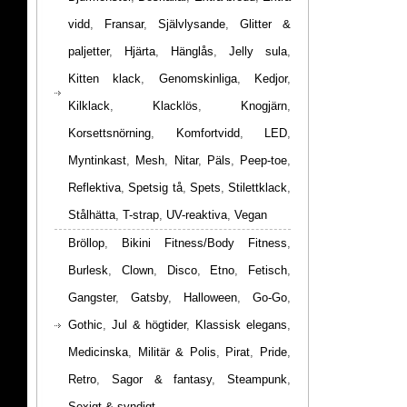
vidd
,
Fransar
,
Självlysande
,
Glitter &
paljetter
,
Hjärta
,
Hänglås
,
Jelly sula
,
Kitten klack
,
Genomskinliga
,
Kedjor
,
Kilklack
,
Klacklös
,
Knogjärn
,
Korsettsnörning
,
Komfortvidd
,
LED
,
Myntinkast
,
Mesh
,
Nitar
,
Päls
,
Peep-toe
,
Reflektiva
,
Spetsig tå
,
Spets
,
Stilettklack
,
Stålhätta
,
T-strap
,
UV-reaktiva
,
Vegan
Bröllop
,
Bikini Fitness/Body Fitness
,
Burlesk
,
Clown
,
Disco
,
Etno
,
Fetisch
,
Gangster
,
Gatsby
,
Halloween
,
Go-Go
,
Gothic
,
Jul & högtider
,
Klassisk elegans
,
Medicinska
,
Militär & Polis
,
Pirat
,
Pride
,
Retro
,
Sagor & fantasy
,
Steampunk
,
Sexigt & syndigt