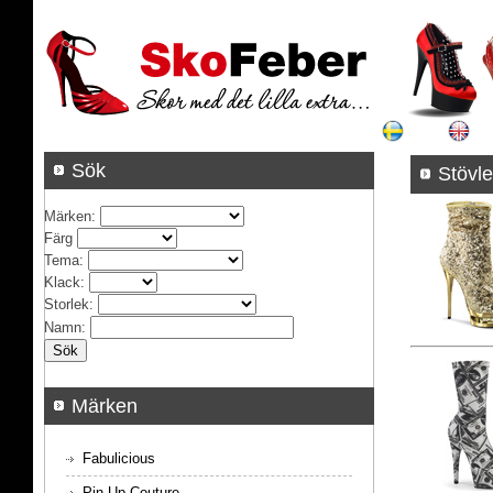
Sök
S
Märken
:
Färg
Tema
:
Klack
:
Storlek
:
Namn
:
Märken
Fabulicious
Pin Up Couture