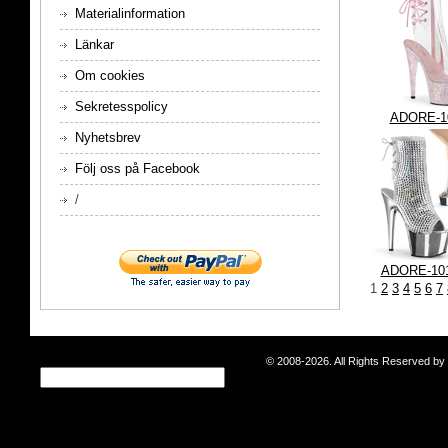
Materialinformation
Länkar
Om cookies
Sekretesspolicy
ADORE-1
Nyhetsbrev
Följ oss på Facebook
/
ADORE-10
1
2
3
4
5
6
7
© 2008-2026. All Rights Reserved b