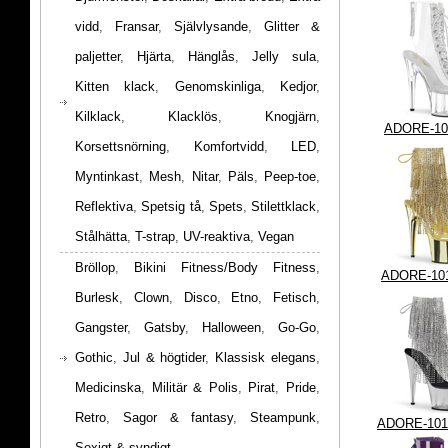
vidd
,
Fransar
,
Självlysande
,
Glitter &
paljetter
,
Hjärta
,
Hänglås
,
Jelly sula
,
Kitten klack
,
Genomskinliga
,
Kedjor
,
Kilklack
,
Klacklös
,
Knogjärn
,
ADORE-10
Korsettsnörning
,
Komfortvidd
,
LED
,
Myntinkast
,
Mesh
,
Nitar
,
Päls
,
Peep-toe
,
Reflektiva
,
Spetsig tå
,
Spets
,
Stilettklack
,
Stålhätta
,
T-strap
,
UV-reaktiva
,
Vegan
Bröllop
,
Bikini Fitness/Body Fitness
,
ADORE-10
Burlesk
,
Clown
,
Disco
,
Etno
,
Fetisch
,
Gangster
,
Gatsby
,
Halloween
,
Go-Go
,
Gothic
,
Jul & högtider
,
Klassisk elegans
,
Medicinska
,
Militär & Polis
,
Pirat
,
Pride
,
Retro
,
Sagor & fantasy
,
Steampunk
,
ADORE-10
Sexigt & syndigt