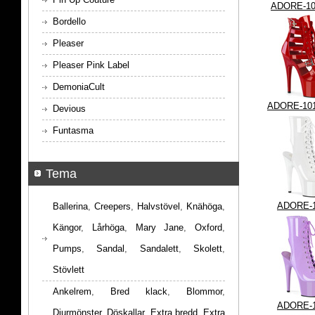
ADORE-1
Bordello
Pleaser
Pleaser Pink Label
DemoniaCult
ADORE-10
Devious
Funtasma
Tema
ADORE-
Ballerina
,
Creepers
,
Halvstövel
,
Knähöga
,
Kängor
,
Lårhöga
,
Mary Jane
,
Oxford
,
Pumps
,
Sandal
,
Sandalett
,
Skolett
,
Stövlett
Ankelrem
,
Bred klack
,
Blommor
,
ADORE-
Djurmönster
,
Döskallar
,
Extra bredd
,
Extra