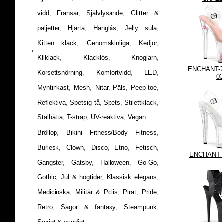
vidd
,
Fransar
,
Självlysande
,
Glitter &
paljetter
,
Hjärta
,
Hänglås
,
Jelly sula
,
Kitten klack
,
Genomskinliga
,
Kedjor
,
Kilklack
,
Klacklös
,
Knogjärn
,
ENCHANT-
Korsettsnörning
,
Komfortvidd
,
LED
,
0
Myntinkast
,
Mesh
,
Nitar
,
Päls
,
Peep-toe
,
Reflektiva
,
Spetsig tå
,
Spets
,
Stilettklack
,
Stålhätta
,
T-strap
,
UV-reaktiva
,
Vegan
Bröllop
,
Bikini Fitness/Body Fitness
,
Burlesk
,
Clown
,
Disco
,
Etno
,
Fetisch
,
ENCHANT-
Gangster
,
Gatsby
,
Halloween
,
Go-Go
,
Gothic
,
Jul & högtider
,
Klassisk elegans
,
Medicinska
,
Militär & Polis
,
Pirat
,
Pride
,
Retro
,
Sagor & fantasy
,
Steampunk
,
Sexigt & syndigt