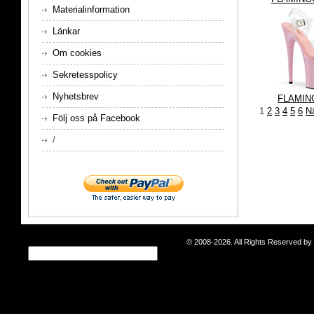
Materialinformation
Länkar
Om cookies
Sekretesspolicy
Nyhetsbrev
FLAMIN
1
2
3
4
5
6
N
Följ oss på Facebook
/
© 2008-2026. All Rights Reserved b