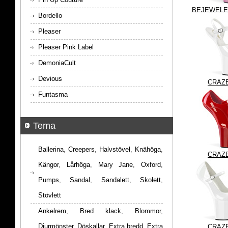
BEJEWELE
Bordello
Pleaser
Pleaser Pink Label
DemoniaCult
Devious
CRAZE
Funtasma
Tema
Ballerina
,
Creepers
,
Halvstövel
,
Knähöga
,
CRAZE
Kängor
,
Lårhöga
,
Mary Jane
,
Oxford
,
Pumps
,
Sandal
,
Sandalett
,
Skolett
,
Stövlett
Ankelrem
,
Bred klack
,
Blommor
,
Djurmönster
,
Döskallar
,
Extra bredd
,
Extra
CRAZE