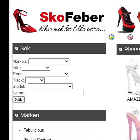
Sök
P
Märken
:
Färg
Tema
:
Klack
:
Storlek
:
Namn
:
AMAZE
Märken
Fabulicious
Pin Up Couture