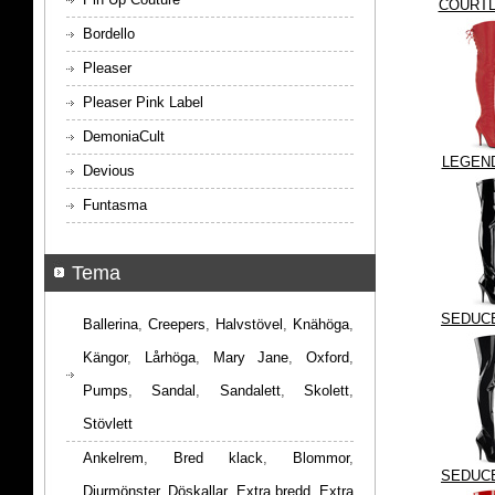
COURTL
Bordello
Pleaser
Pleaser Pink Label
DemoniaCult
LEGEND
Devious
Funtasma
Tema
SEDUCE
Ballerina
,
Creepers
,
Halvstövel
,
Knähöga
,
Kängor
,
Lårhöga
,
Mary Jane
,
Oxford
,
Pumps
,
Sandal
,
Sandalett
,
Skolett
,
Stövlett
Ankelrem
,
Bred klack
,
Blommor
,
SEDUCE
Djurmönster
,
Döskallar
,
Extra bredd
,
Extra