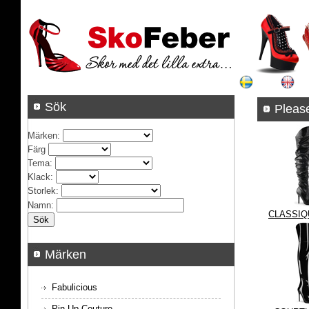
Sök
P
Märken
:
Färg
Tema
:
Klack
:
Storlek
:
Namn
:
CLASSIQ
Märken
Fabulicious
Pin Up Couture