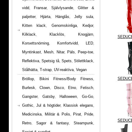
vidd
,
Fransar
,
Självlysande
,
Glitter &
paljetter
,
Hjärta
,
Hänglås
,
Jelly sula
,
Kitten klack
,
Genomskinliga
,
Kedjor
,
Kilklack
,
Klacklös
,
Knogjärn
,
SEDUCE
Korsettsnörning
,
Komfortvidd
,
LED
,
Myntinkast
,
Mesh
,
Nitar
,
Päls
,
Peep-toe
,
Reflektiva
,
Spetsig tå
,
Spets
,
Stilettklack
,
Stålhätta
,
T-strap
,
UV-reaktiva
,
Vegan
SEDUCE
Bröllop
,
Bikini Fitness/Body Fitness
,
Burlesk
,
Clown
,
Disco
,
Etno
,
Fetisch
,
Gangster
,
Gatsby
,
Halloween
,
Go-Go
,
Gothic
,
Jul & högtider
,
Klassisk elegans
,
Medicinska
,
Militär & Polis
,
Pirat
,
Pride
,
SEDUCE
Retro
,
Sagor & fantasy
,
Steampunk
,
Sexigt & syndigt