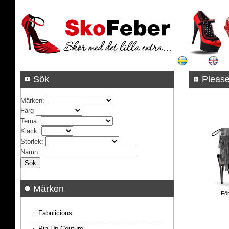
Sök
Pleas
Märken
:
Färg
Tema
:
Klack
:
Storlek
:
Namn
:
Märken
För
Fabulicious
Pin Up Couture