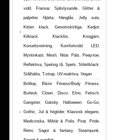
vidd
,
Fransar
,
Självlysande
,
Glitter &
paljetter
,
Hjärta
,
Hänglås
,
Jelly sula
,
Kitten klack
,
Genomskinliga
,
Kedjor
,
Kilklack
,
Klacklös
,
Knogjärn
,
Korsettsnörning
,
Komfortvidd
,
LED
,
Myntinkast
,
Mesh
,
Nitar
,
Päls
,
Peep-toe
,
Reflektiva
,
Spetsig tå
,
Spets
,
Stilettklack
,
Stålhätta
,
T-strap
,
UV-reaktiva
,
Vegan
Bröllop
,
Bikini Fitness/Body Fitness
,
Burlesk
,
Clown
,
Disco
,
Etno
,
Fetisch
,
Gangster
,
Gatsby
,
Halloween
,
Go-Go
,
Gothic
,
Jul & högtider
,
Klassisk elegans
,
Medicinska
,
Militär & Polis
,
Pirat
,
Pride
,
Retro
,
Sagor & fantasy
,
Steampunk
,
Sexigt & syndigt