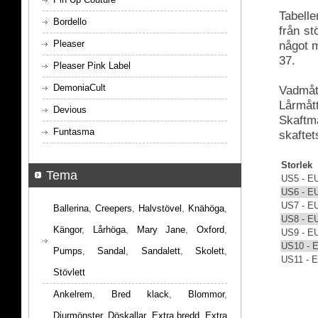
Tabelle
Bordello
från s
Pleaser
något m
37.
Pleaser Pink Label
DemoniaCult
Vadmått
Lårmått
Devious
Skaftmå
Funtasma
skaftet
Storlek
Tema
US5 - E
US6 - E
US7 - E
Ballerina
,
Creepers
,
Halvstövel
,
Knähöga
,
US8 - E
Kängor
,
Lårhöga
,
Mary Jane
,
Oxford
,
US9 - E
US10 - 
Pumps
,
Sandal
,
Sandalett
,
Skolett
,
US11 - 
Stövlett
Ankelrem
,
Bred klack
,
Blommor
,
Djurmönster
,
Döskallar
,
Extra bredd
,
Extra