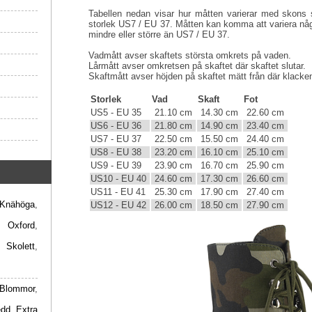
Tabellen nedan visar hur måtten varierar med skons s
storlek US7 / EU 37. Måtten kan komma att variera någ
mindre eller större än US7 / EU 37.
Vadmått avser skaftets största omkrets på vaden.
Lårmått avser omkretsen på skaftet där skaftet slutar.
Skaftmått avser höjden på skaftet mätt från där klacken 
Storlek
Vad
Skaft
Fot
US5 - EU 35
21.10 cm
14.30 cm
22.60 cm
US6 - EU 36
21.80 cm
14.90 cm
23.40 cm
US7 - EU 37
22.50 cm
15.50 cm
24.40 cm
US8 - EU 38
23.20 cm
16.10 cm
25.10 cm
US9 - EU 39
23.90 cm
16.70 cm
25.90 cm
US10 - EU 40
24.60 cm
17.30 cm
26.60 cm
US11 - EU 41
25.30 cm
17.90 cm
27.40 cm
Knähöga
,
US12 - EU 42
26.00 cm
18.50 cm
27.90 cm
,
Oxford
,
,
Skolett
,
Blommor
,
edd
,
Extra