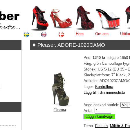
Hem
Om oss
Utöka
Pleaser, ADORE-1020CAMO
Pris:
1340 kr
tidigare 1650 
Färg: grön Camouflage tyg/
Storlek: US 5-12 (EU 35 - 
Klack/plattform: 7" Klack, 
Artikelnr:
ADO1020CAMO/
Lager:
Kontrollera
Lägg till i din minneslista
Ange önskad storlek:
Förstora
Antal:
Tema:
Fetisch
,
Militär & Po