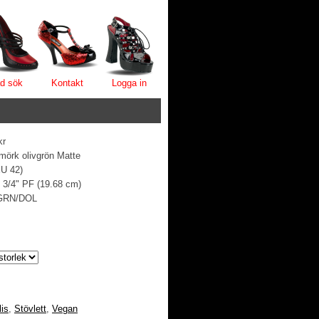
d sök
Kontakt
Logga in
kr
mörk olivgrön Matte
EU 42)
2 3/4" PF (19.68 cm)
GRN/DOL
lis
,
Stövlett
,
Vegan