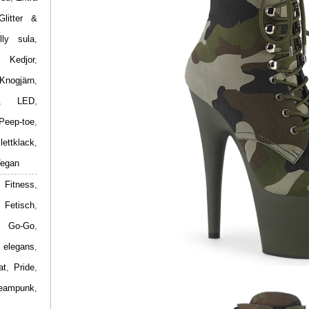
Glitter &
lly sula
,
,
Kedjor
,
Knogjärn
,
,
LED
,
Peep-toe
,
ilettklack
,
egan
 Fitness
,
,
Fetisch
,
,
Go-Go
,
 elegans
,
at
,
Pride
,
eampunk
,