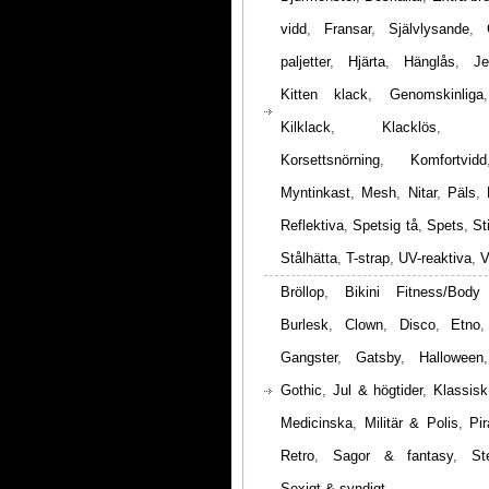
vidd
,
Fransar
,
Självlysande
,
paljetter
,
Hjärta
,
Hänglås
,
Je
Kitten klack
,
Genomskinliga
Kilklack
,
Klacklös
,
Korsettsnörning
,
Komfortvidd
Myntinkast
,
Mesh
,
Nitar
,
Päls
,
Reflektiva
,
Spetsig tå
,
Spets
,
St
Stålhätta
,
T-strap
,
UV-reaktiva
,
V
Bröllop
,
Bikini Fitness/Body
Burlesk
,
Clown
,
Disco
,
Etno
Gangster
,
Gatsby
,
Halloween
Gothic
,
Jul & högtider
,
Klassisk
Medicinska
,
Militär & Polis
,
Pir
Retro
,
Sagor & fantasy
,
St
Sexigt & syndigt