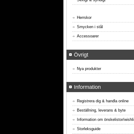
Herrskor
Smycken i stål
Accessoarer
Övrigt
Nya produkter
Information
Registrera dig & handla online
Beställning, leverans & byte
Information om önskelistor/wishli
Storleksguide