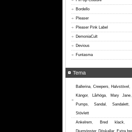
Bordello
Pleaser
Pleaser Pink Label
DemoniaCult
Devious
Funtasma
Tema
Ballerina
,
Creepers
,
Halvstövel
,
Kängor
,
Lårhöga
,
Mary Jane
Pumps
,
Sandal
,
Sandalett
Stövlett
Ankelrem
,
Bred klack
,
Djurmönster
,
Döskallar
,
Extra br