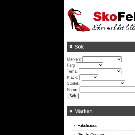
Sök
Märken
:
Färg
Tema
:
Klack
:
Storlek
:
Namn
:
Märken
Fabulicious
Pin Up Couture