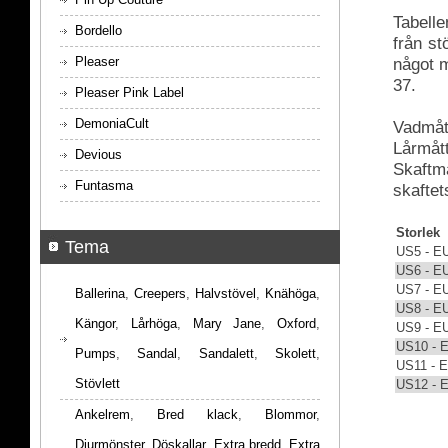
Tabelle
Bordello
från s
Pleaser
något m
37.
Pleaser Pink Label
DemoniaCult
Vadmått
Lårmått
Devious
Skaftmå
Funtasma
skaftet
Storlek
Tema
US5 - E
US6 - E
US7 - E
Ballerina
,
Creepers
,
Halvstövel
,
Knähöga
,
US8 - E
Kängor
,
Lårhöga
,
Mary Jane
,
Oxford
,
US9 - E
US10 - 
Pumps
,
Sandal
,
Sandalett
,
Skolett
,
US11 - 
Stövlett
US12 - 
Ankelrem
,
Bred klack
,
Blommor
,
Djurmönster
,
Döskallar
,
Extra bredd
,
Extra