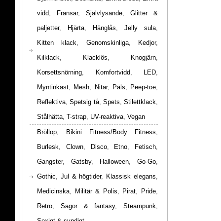
vidd
,
Fransar
,
Självlysande
,
Glitter &
paljetter
,
Hjärta
,
Hänglås
,
Jelly sula
,
Kitten klack
,
Genomskinliga
,
Kedjor
,
Kilklack
,
Klacklös
,
Knogjärn
,
Korsettsnörning
,
Komfortvidd
,
LED
,
Myntinkast
,
Mesh
,
Nitar
,
Päls
,
Peep-toe
,
Reflektiva
,
Spetsig tå
,
Spets
,
Stilettklack
,
Stålhätta
,
T-strap
,
UV-reaktiva
,
Vegan
Bröllop
,
Bikini Fitness/Body Fitness
,
Burlesk
,
Clown
,
Disco
,
Etno
,
Fetisch
,
Gangster
,
Gatsby
,
Halloween
,
Go-Go
,
Gothic
,
Jul & högtider
,
Klassisk elegans
,
Medicinska
,
Militär & Polis
,
Pirat
,
Pride
,
Retro
,
Sagor & fantasy
,
Steampunk
,
Sexigt & syndigt