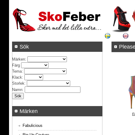
Sök
Pleas
Märken
:
Färg
Tema
:
Klack
:
Storlek
:
Namn
:
Märken
F
Fabulicious
Pin Up Couture