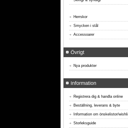
Herrskor
Smycken i stål
Accessoarer
Övrigt
Nya produkter
Information
Registrera dig & handla online
Beställning, leverans & byte
Information om önskelistor/wishli
Storleksguide