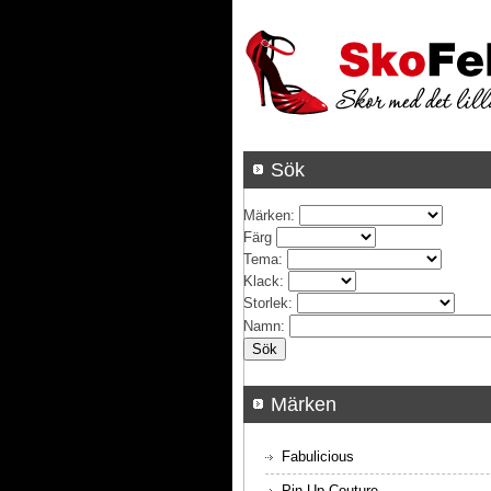
Sök
Märken
:
Färg
Tema
:
Klack
:
Storlek
:
Namn
:
Märken
Fabulicious
Pin Up Couture