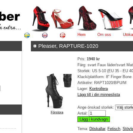
Hem
Om oss
Utöka
Pleaser, RAPTURE-1020
Pris:
1940 kr
Färg: svart Faux läder/svart Mat
Storlek: US 5-10 (EU 35 - EU 40
Klack/plattform: 8" Finger Bone
Artikelnr:
RAPT1020/BPU/M
Lager:
Kontrollera
Lägg till i din minneslista
Ange önskad storlek:
Förstora
Antal:
Tema:
Döskallar
,
Fetisch
,
Stövle