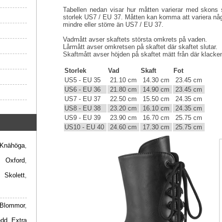
Tabellen nedan visar hur måtten varierar med skons s
storlek US7 / EU 37. Måtten kan komma att variera någ
mindre eller större än US7 / EU 37.
Vadmått avser skaftets största omkrets på vaden.
Lårmått avser omkretsen på skaftet där skaftet slutar.
Skaftmått avser höjden på skaftet mätt från där klacken 
Storlek
Vad
Skaft
Fot
US5 - EU 35
21.10 cm
14.30 cm
23.45 cm
US6 - EU 36
21.80 cm
14.90 cm
23.45 cm
US7 - EU 37
22.50 cm
15.50 cm
24.35 cm
US8 - EU 38
23.20 cm
16.10 cm
24.35 cm
US9 - EU 39
23.90 cm
16.70 cm
25.75 cm
US10 - EU 40
24.60 cm
17.30 cm
25.75 cm
Knähöga
,
,
Oxford
,
,
Skolett
,
Blommor
,
edd
,
Extra