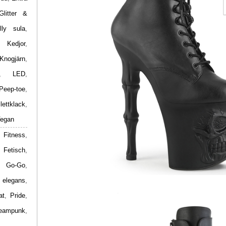
Glitter &
lly sula
,
,
Kedjor
,
Knogjärn
,
,
LED
,
Peep-toe
,
ilettklack
,
egan
 Fitness
,
,
Fetisch
,
,
Go-Go
,
 elegans
,
at
,
Pride
,
eampunk
,