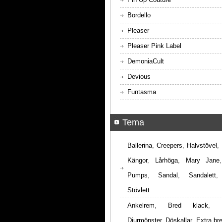
Bordello
Pleaser
Pleaser Pink Label
DemoniaCult
Devious
Funtasma
Tema
Ballerina
,
Creepers
,
Halvstövel
,
Kängor
,
Lårhöga
,
Mary Jane
Pumps
,
Sandal
,
Sandalett
Stövlett
Ankelrem
,
Bred klack
,
Djurmönster
,
Döskallar
,
Extra br