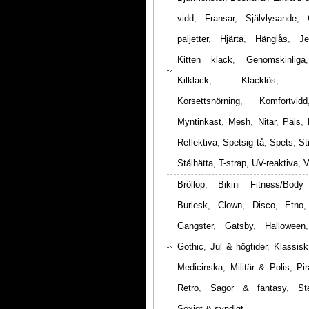
vidd
,
Fransar
,
Självlysande
,
paljetter
,
Hjärta
,
Hänglås
,
Je
Kitten klack
,
Genomskinliga
Kilklack
,
Klacklös
,
Korsettsnörning
,
Komfortvidd
Myntinkast
,
Mesh
,
Nitar
,
Päls
,
Reflektiva
,
Spetsig tå
,
Spets
,
St
Stålhätta
,
T-strap
,
UV-reaktiva
,
V
Bröllop
,
Bikini Fitness/Body
Burlesk
,
Clown
,
Disco
,
Etno
Gangster
,
Gatsby
,
Halloween
Gothic
,
Jul & högtider
,
Klassisk
Medicinska
,
Militär & Polis
,
Pir
Retro
,
Sagor & fantasy
,
St
Sexigt & syndigt