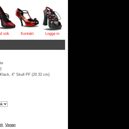
d sök
Kontakt
Logga in
te
)
 Klack, 4" Skull PF (20.32 cm)
tt
,
Vegan