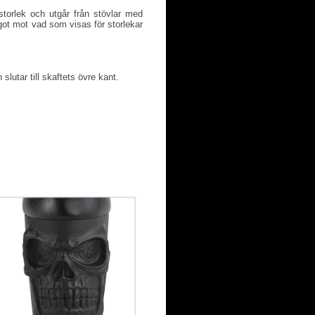
torlek och utgår från stövlar med
ot mot vad som visas för storlekar
slutar till skaftets övre kant.