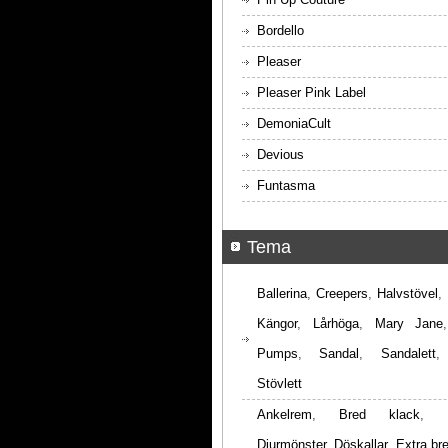
Bordello
Pleaser
Pleaser Pink Label
DemoniaCult
Devious
Funtasma
Tema
Ballerina
,
Creepers
,
Halvstövel
,
Kängor
,
Lårhöga
,
Mary Jane
Pumps
,
Sandal
,
Sandalett
Stövlett
Ankelrem
,
Bred klack
,
Djurmönster
,
Döskallar
,
Extra br