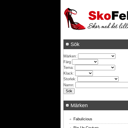
Sök
Märken
:
Färg
Tema
:
Klack
:
Storlek
:
Namn
:
Märken
Fabulicious
Pin Up Couture