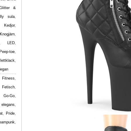
Glitter &
lly sula
,
,
Kedjor
,
Knogjärn
,
,
LED
,
Peep-toe
,
ilettklack
,
egan
 Fitness
,
,
Fetisch
,
,
Go-Go
,
 elegans
,
at
,
Pride
,
eampunk
,